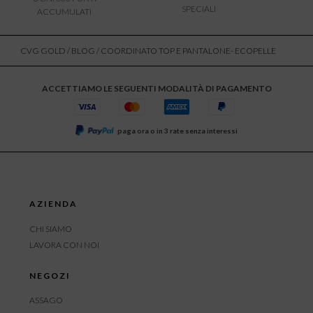
SPECIALI
ACCUMULATI
CVG GOLD
/
BLOG
/ COORDINATO TOP E PANTALONE- ECOPELLE
ACCETTIAMO LE SEGUENTI MODALITÀ DI PAGAMENTO
paga ora o in 3 rate senza interessi
AZIENDA
CHI SIAMO
LAVORA CON NOI
NEGOZI
ASSAGO