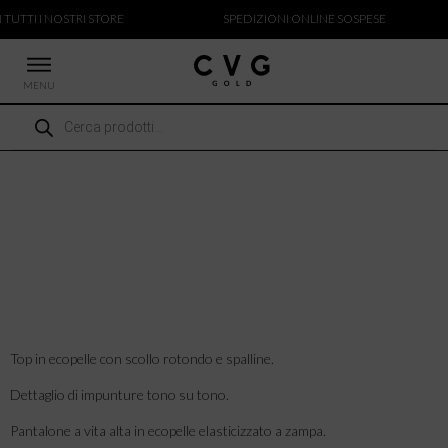
 TUTTI I NOSTRI STORE
SPEDIZIONI ONLINE SOSPESE
MENU
Ricerca
 NUOVI ARRIVI
prodotti
CCHE
TALONI
LIETTE
LIONI
ICIE
Top in ecopelle con scollo rotondo e spalline.
Dettaglio di impunture tono su tono.
Pantalone a vita alta in ecopelle elasticizzato a zampa.