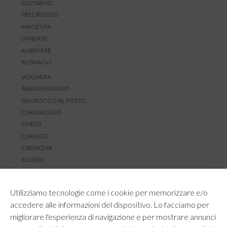
GIUSSANO
PREDRENGO
MAGENTA
LIMBIATE
AMBIVERE
BUSNAGO
VOGHERA
ABBIATEGRASSO
SAN ROCCO AL PORTO
CARAVAGGIO
GHEDI
CARVICO
CREMONA
ROVATO
SERVIZIO CLIENTI
Utilizziamo tecnologie come i cookie per memorizzare e/o
TEMPI E COSTI DI SPEDIZIONE
accedere alle informazioni del dispositivo. Lo facciamo per
METODI DI PAGAMENTO
migliorare l'esperienza di navigazione e per mostrare annunci
RESI E RIMBORSI