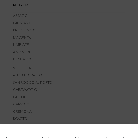
NEGOZI
ASSAGO
GIUSSANO
PREDRENGO
MAGENTA
LIMBIATE
AMBIVERE
BUSNAGO
VOGHERA
ABBIATEGRASSO
SAN ROCCO AL PORTO
CARAVAGGIO
GHEDI
CARVICO
CREMONA
ROVATO
SERVIZIO CLIENTI