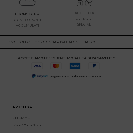
ACCESSO A
BUONO DI 10€
VANTAGGI
OGNI 300 PUNTI
SPECIALI
ACCUMULATI
CVG GOLD
/
BLOG
/ GONNA A PANTALONE - BIANCO
ACCETTIAMO LE SEGUENTI MODALITÀ DI PAGAMENTO
paga ora o in 3 rate senza interessi
AZIENDA
CHI SIAMO
LAVORA CON NOI