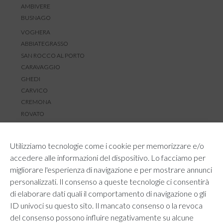
AMBIVERE
BUSNAGO
VOGHERA
ABBIATEGRASSO
SAN ROCCO AL PORTO
CARAVAGGIO
GHEDI
CARVICO
CREMONA
ROVATO
SERVIZIO CLIENTI
Utilizziamo tecnologie come i cookie per memorizzare e/o
TEMPI E COSTI DI SPEDIZIONE
accedere alle informazioni del dispositivo. Lo facciamo per
METODI DI PAGAMENTO
migliorare l'esperienza di navigazione e per mostrare annunci
RESI E RIMBORSI
personalizzati. Il consenso a queste tecnologie ci consentirà
DIRITTO DI RECESSO
di elaborare dati quali il comportamento di navigazione o gli
REGOLAMENTO LOYALTY
ID univoci su questo sito. Il mancato consenso o la revoca
CONTATTACI
del consenso possono influire negativamente su alcune