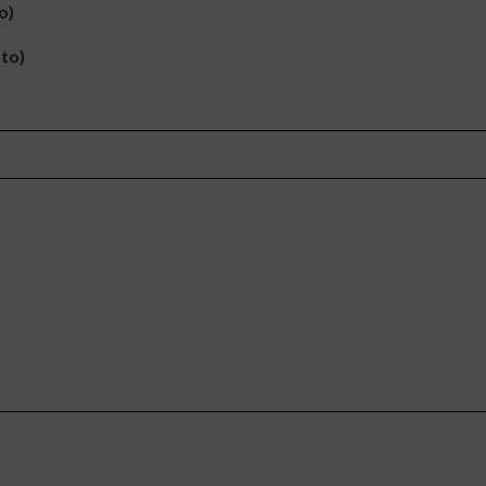
o)
ato)