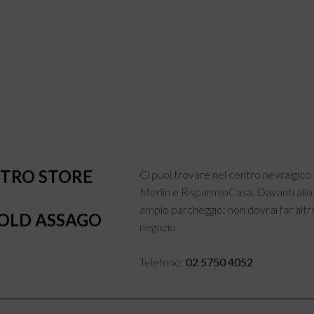
STRO STORE
Ci puoi trovare nel centro nevralgic
Merlin e RisparmioCasa. Davanti all
ampio parcheggio: non dovrai far altro
OLD ASSAGO
negozio.
Telefono:
02 5750 4052