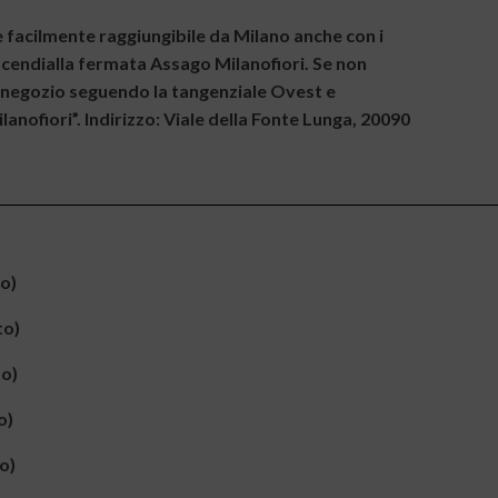
 facilmente raggiungibile da Milano anche con i
 scendialla fermata Assago Milanofiori. Se non
al negozio seguendo la tangenziale Ovest e
anofiori”. Indirizzo: Viale della Fonte Lunga, 20090
to)
to)
to)
o)
o)