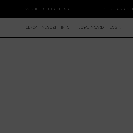
SALDI IN TUTTI I NOSTRI STORE
SPEDIZIONI ONLINE
CERCA
NEGOZI
INFO
LOYALTY CARD
LOGIN
CHI SIAMO
LAVORA CON NOI
RESI E RIMBORSI