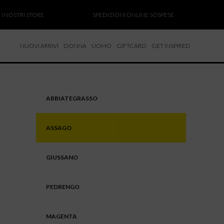
 NOSTRI STORE
SPEDIZIONI ONLINE SOSPESE
SA
NUOVI ARRIVI
DONNA
UOMO
GIFTCARD
GET INSPIRED
 NUOVI ARRIVI
CCHE
TALONI
ABBIATEGRASSO
LIETTE
LIONI
ASSAGO
ICIE
GIUSSANO
PEDRENGO
MAGENTA