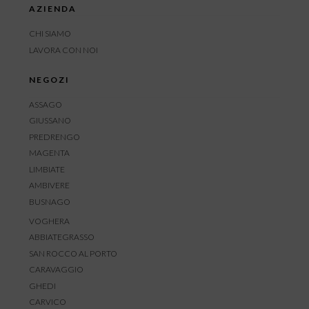
AZIENDA
CHI SIAMO
LAVORA CON NOI
NEGOZI
ASSAGO
GIUSSANO
PREDRENGO
MAGENTA
LIMBIATE
AMBIVERE
BUSNAGO
VOGHERA
ABBIATEGRASSO
SAN ROCCO AL PORTO
CARAVAGGIO
GHEDI
CARVICO