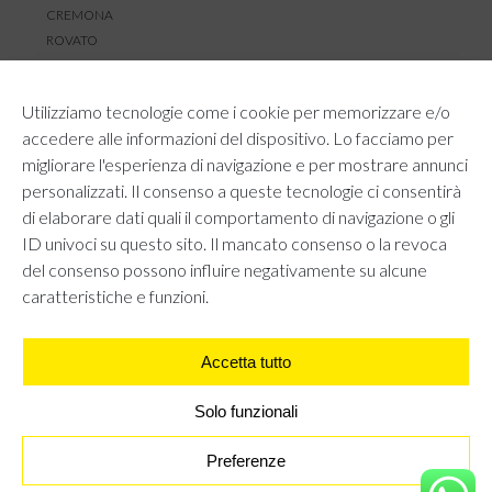
CREMONA
ROVATO
SERVIZIO CLIENTI
Utilizziamo tecnologie come i cookie per memorizzare e/o
TEMPI E COSTI DI SPEDIZIONE
accedere alle informazioni del dispositivo. Lo facciamo per
METODI DI PAGAMENTO
migliorare l'esperienza di navigazione e per mostrare annunci
RESI E RIMBORSI
personalizzati. Il consenso a queste tecnologie ci consentirà
DIRITTO DI RECESSO
di elaborare dati quali il comportamento di navigazione o gli
REGOLAMENTO LOYALTY
ID univoci su questo sito. Il mancato consenso o la revoca
CONTATTACI
del consenso possono influire negativamente su alcune
caratteristiche e funzioni.
Accetta tutto
AREA LEGALE
PRIVACY POLICY
COOKIE POLICY
Solo funzionali
UNI GRUPPO S.R.L - Viale Angelo Filippetti 24, 20122 Milano.
All right reserved P.IVA 10405840967
Preferenze