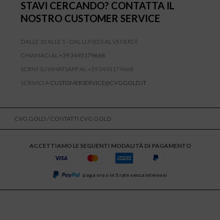
STAVI CERCANDO? CONTATTA IL
NOSTRO CUSTOMER SERVICE
DALLE 10 ALLE 1 - DAL LUNEDÌ AL VENERDÌ
CHIAMACI AL
+39 3493179668
SCRIVI SU WHATSAPP AL +39 3493179668
SCRIVICI A
CUSTOMERSERVICE@CVGGOLD.IT
CVG GOLD
/ CONTATTI CVG GOLD
ACCETTIAMO LE SEGUENTI MODALITÀ DI PAGAMENTO
paga ora o in 3 rate senza interessi