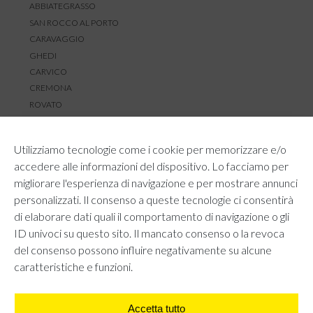
ABBIATEGRASSO
SAN ROCCO AL PORTO
CARAVAGGIO
GHEDI
CARVICO
CREMONA
ROVATO
SERVIZIO CLIENTI
Utilizziamo tecnologie come i cookie per memorizzare e/o
TEMPI E COSTI DI SPEDIZIONE
accedere alle informazioni del dispositivo. Lo facciamo per
METODI DI PAGAMENTO
migliorare l'esperienza di navigazione e per mostrare annunci
RESI E RIMBORSI
personalizzati. Il consenso a queste tecnologie ci consentirà
DIRITTO DI RECESSO
di elaborare dati quali il comportamento di navigazione o gli
REGOLAMENTO LOYALTY
ID univoci su questo sito. Il mancato consenso o la revoca
CONTATTACI
del consenso possono influire negativamente su alcune
caratteristiche e funzioni.
Accetta tutto
AREA LEGALE
PRIVACY POLICY
COOKIE POLICY