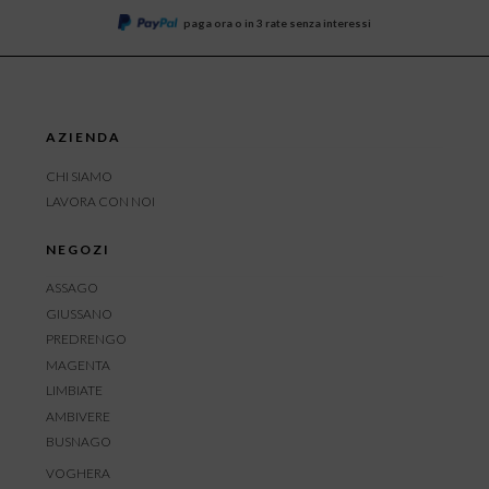
paga ora o in 3 rate senza interessi
AZIENDA
CHI SIAMO
LAVORA CON NOI
NEGOZI
ASSAGO
GIUSSANO
PREDRENGO
MAGENTA
LIMBIATE
AMBIVERE
BUSNAGO
VOGHERA