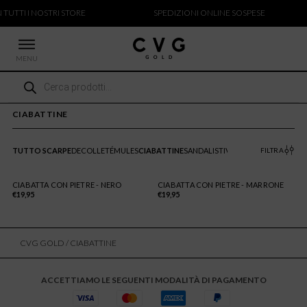
 TUTTI I NOSTRI STORE
SPEDIZIONI ONLINE SOSPESE
MENU
Ricerca
 NUOVI ARRIVI
prodotti
CCHE
CIABATTINE
TALONI
LIETTE
TUTTO SCARPE
DECOLLETÉ
MULES
CIABATTINE
SANDALI
STIVALI
TACCHI
FILTRA
LIONI
ICIE
CIABATTA CON PIETRE - NERO
CIABATTA CON PIETRE - MARRONE
€
19,95
€
19,95
CVG GOLD
/ CIABATTINE
ACCETTIAMO LE SEGUENTI MODALITÀ DI PAGAMENTO