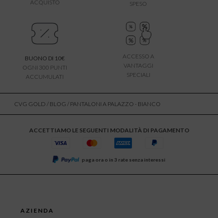
ACQUISTO
SPESO
ACCESSO A
BUONO DI 10€
VANTAGGI
OGNI 300 PUNTI
SPECIALI
ACCUMULATI
CVG GOLD
/
BLOG
/ PANTALONI A PALAZZO - BIANCO
ACCETTIAMO LE SEGUENTI MODALITÀ DI PAGAMENTO
paga ora o in 3 rate senza interessi
AZIENDA