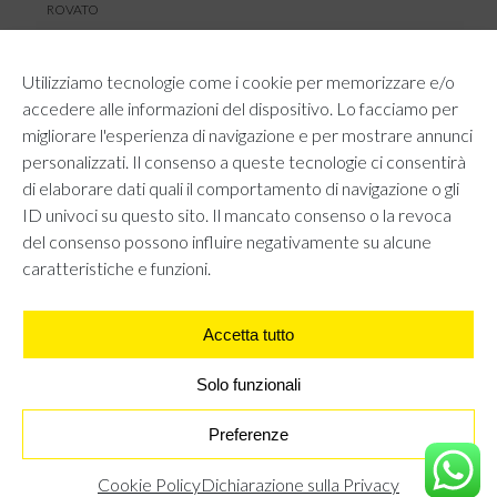
ROVATO
SERVIZIO CLIENTI
Utilizziamo tecnologie come i cookie per memorizzare e/o
TEMPI E COSTI DI SPEDIZIONE
accedere alle informazioni del dispositivo. Lo facciamo per
METODI DI PAGAMENTO
migliorare l'esperienza di navigazione e per mostrare annunci
RESI E RIMBORSI
personalizzati. Il consenso a queste tecnologie ci consentirà
DIRITTO DI RECESSO
di elaborare dati quali il comportamento di navigazione o gli
REGOLAMENTO LOYALTY
ID univoci su questo sito. Il mancato consenso o la revoca
CONTATTACI
del consenso possono influire negativamente su alcune
caratteristiche e funzioni.
Accetta tutto
AREA LEGALE
PRIVACY POLICY
COOKIE POLICY
Solo funzionali
UNI GRUPPO S.R.L - Viale Angelo Filippetti 24, 20122 Milano.
All right reserved P.IVA 10405840967
PANTALONI A PALAZZO - BIANCO
€
15,95
Preferenze
€
12,76
Cookie Policy
Dichiarazione sulla Privacy
TROVA IL NEGOZIO PIÙ VICINO