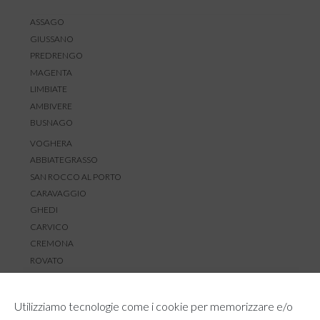
ASSAGO
GIUSSANO
PREDRENGO
MAGENTA
LIMBIATE
AMBIVERE
BUSNAGO
VOGHERA
ABBIATEGRASSO
SAN ROCCO AL PORTO
CARAVAGGIO
GHEDI
CARVICO
CREMONA
ROVATO
SERVIZIO CLIENTI
Utilizziamo tecnologie come i cookie per memorizzare e/o
TEMPI E COSTI DI SPEDIZIONE