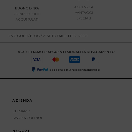
ACCESSO A
BUONO DI 10€
VANTAGGI
OGNI 300 PUNTI
SPECIALI
ACCUMULATI
CVG GOLD
/
BLOG
/ VESTITO PAILLETTES - NERO
ACCETTIAMO LE SEGUENTI MODALITÀ DI PAGAMENTO
paga ora o in 3 rate senza interessi
AZIENDA
CHI SIAMO
LAVORA CON NOI
NEGOZI