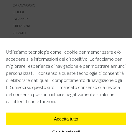
CARAVAGGIO
GHEDI
CARVICO
CREMONA
ROVATO
SERVIZIO CLIENTI
Utilizziamo tecnologie come i cookie per memorizzare e/o
TEMPI E COSTI DI SPEDIZIONE
accedere alle informazioni del dispositivo. Lo facciamo per
METODI DI PAGAMENTO
migliorare l'esperienza di navigazione e per mostrare annunci
RESI E RIMBORSI
personalizzati. Il consenso a queste tecnologie ci consentirà
DIRITTO DI RECESSO
di elaborare dati quali il comportamento di navigazione o gli
REGOLAMENTO LOYALTY
ID univoci su questo sito. Il mancato consenso o la revoca
CONTATTACI
del consenso possono influire negativamente su alcune
caratteristiche e funzioni.
Accetta tutto
AREA LEGALE
PRIVACY POLICY
COOKIE POLICY