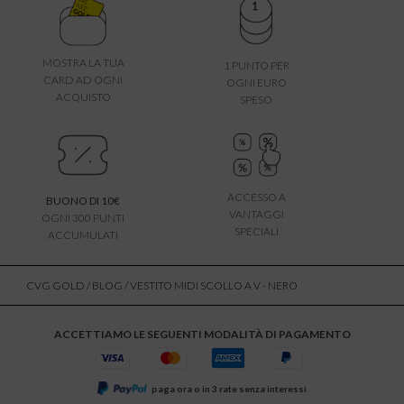
MOSTRA LA TUA
1 PUNTO PER
CARD AD OGNI
OGNI EURO
ACQUISTO
SPESO
ACCESSO A
BUONO DI 10€
VANTAGGI
OGNI 300 PUNTI
SPECIALI
ACCUMULATI
CVG GOLD
/
BLOG
/ VESTITO MIDI SCOLLO A V - NERO
ACCETTIAMO LE SEGUENTI MODALITÀ DI PAGAMENTO
paga ora o in 3 rate senza interessi