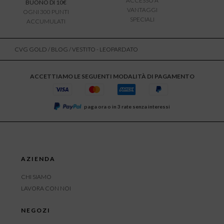
ACCESSO A
BUONO DI 10€
VANTAGGI
OGNI 300 PUNTI
SPECIALI
ACCUMULATI
CVG GOLD
/
BLOG
/ VESTITO - LEOPARDATO
ACCETTIAMO LE SEGUENTI MODALITÀ DI PAGAMENTO
paga ora o in 3 rate senza interessi
AZIENDA
CHI SIAMO
LAVORA CON NOI
NEGOZI