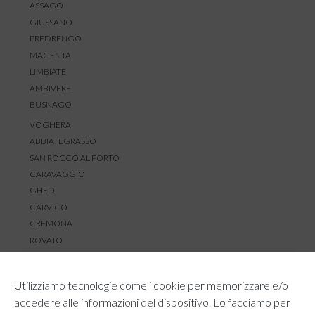
ASSAGO
GIUSSANO
PREDRENGO
MAGENTA
LIMBIATE
AMBIVERE
BUSNAGO
VOGHERA
ABBIATEGRASSO
SAN ROCCO AL PORTO
CARAVAGGIO
GHEDI
CARVICO
CREMONA
ROVATO
SERVIZIO CLIENTI
Utilizziamo tecnologie come i cookie per memorizzare e/o
TEMPI E COSTI DI SPEDIZIONE
accedere alle informazioni del dispositivo. Lo facciamo per
METODI DI PAGAMENTO