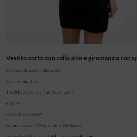
Vestito corto con collo alto e giromanica con sp
Dettaglio di pieghe sulle spalle.
Spalline imbottite.
TG.UNICA ( veste da un XS a una M)
€ 16,99
COD. 1408708604
Composizione: 92% poliestere 8% elastan
Per vedere tutti i nostri abiti CVG Gold clicca
qui