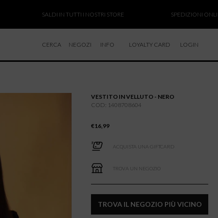
SALDI IN TUTTI I NOSTRI STORE
SPEDIZIONI ONLINE SOSPES
CERCA
NEGOZI
INFO
LOYALTY CARD
LOGIN
CHI SIAMO
LAVORA CON NOI
VESTITO IN VELLUTO - NERO
RESI E RIMBORSI
COD: 1408708604
€
16,99
ACQUISTA UNA GIFTCARD
TROVA UN NEGOZIO
TROVA IL NEGOZIO PIÙ VICINO