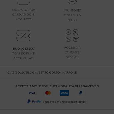
MOSTRA LA TUA
1 PUNTO PER
CARD AD OGNI
OGNI EURO
ACQUISTO
SPESO
ACCESSO A
BUONO DI 10€
VANTAGGI
OGNI 300 PUNTI
SPECIALI
ACCUMULATI
CVG GOLD
/
BLOG
/ VESTITO CORTO - MARRONE
ACCETTIAMO LE SEGUENTI MODALITÀ DI PAGAMENTO
paga ora o in 3 rate senza interessi