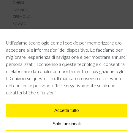
GHEDI
CARVICO
CREMONA
ROVATO
SERVIZIO CLIENTI
Utilizziamo tecnologie come i cookie per memorizzare e/o
TEMPI E COSTI DI SPEDIZIONE
accedere alle informazioni del dispositivo. Lo facciamo per
METODI DI PAGAMENTO
migliorare l'esperienza di navigazione e per mostrare annunci
RESI E RIMBORSI
personalizzati. Il consenso a queste tecnologie ci consentirà
DIRITTO DI RECESSO
di elaborare dati quali il comportamento di navigazione o gli
REGOLAMENTO LOYALTY
ID univoci su questo sito. Il mancato consenso o la revoca
CONTATTACI
del consenso possono influire negativamente su alcune
caratteristiche e funzioni.
Accetta tutto
AREA LEGALE
PRIVACY POLICY
COOKIE POLICY
Solo funzionali
UNI GRUPPO S.R.L - Viale Angelo Filippetti 24, 20122 Milano.
All right reserved P.IVA 10405840967