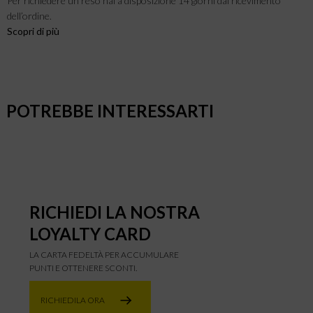
Per richiedere un reso hai a disposizione 14 giorni dal ricevimento
dell’ordine.
Scopri di più
POTREBBE INTERESSARTI
RICHIEDI LA NOSTRA
LOYALTY CARD
LA CARTA FEDELTÀ PER ACCUMULARE
PUNTI E OTTENERE SCONTI.
RICHIEDILA ORA