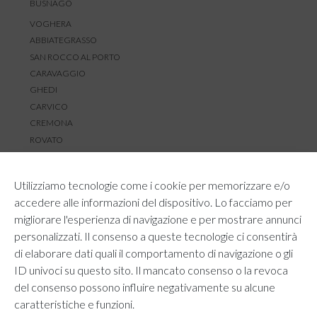
BUSNAGO
VOGHERA
ABBIATEGRASSO
SAN ROCCO AL PORTO
CARAVAGGIO
GHEDI
CARVICO
CREMONA
ROVATO
SERVIZIO CLIENTI
Utilizziamo tecnologie come i cookie per memorizzare e/o
TEMPI E COSTI DI SPEDIZIONE
accedere alle informazioni del dispositivo. Lo facciamo per
METODI DI PAGAMENTO
migliorare l'esperienza di navigazione e per mostrare annunci
RESI E RIMBORSI
personalizzati. Il consenso a queste tecnologie ci consentirà
DIRITTO DI RECESSO
di elaborare dati quali il comportamento di navigazione o gli
REGOLAMENTO LOYALTY
ID univoci su questo sito. Il mancato consenso o la revoca
CONTATTACI
del consenso possono influire negativamente su alcune
caratteristiche e funzioni.