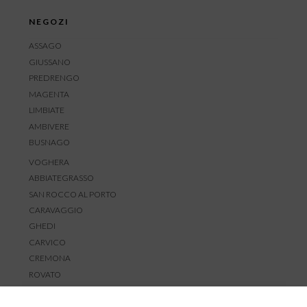
NEGOZI
ASSAGO
GIUSSANO
PREDRENGO
MAGENTA
LIMBIATE
AMBIVERE
BUSNAGO
VOGHERA
ABBIATEGRASSO
SAN ROCCO AL PORTO
CARAVAGGIO
GHEDI
CARVICO
CREMONA
ROVATO
SERVIZIO CLIENTI