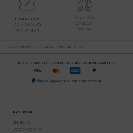
ACCESSO A
BUONO DI 10€
VANTAGGI
OGNI 300 PUNTI
SPECIALI
ACCUMULATI
CVG GOLD
/
BLOG
/ PANTALONI TUTA - NERO
ACCETTIAMO LE SEGUENTI MODALITÀ DI PAGAMENTO
paga ora o in 3 rate senza interessi
AZIENDA
CHI SIAMO
LAVORA CON NOI