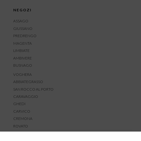
NEGOZI
ASSAGO
GIUSSANO
PREDRENGO
MAGENTA
LIMBIATE
AMBIVERE
BUSNAGO
VOGHERA
ABBIATEGRASSO
SAN ROCCO AL PORTO
CARAVAGGIO
GHEDI
CARVICO
CREMONA
ROVATO
SERVIZIO CLIENTI