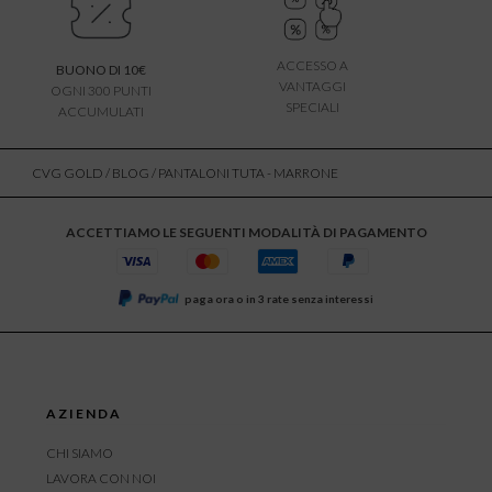
ACCESSO A
BUONO DI 10€
VANTAGGI
OGNI 300 PUNTI
SPECIALI
ACCUMULATI
CVG GOLD
/
BLOG
/ PANTALONI TUTA - MARRONE
ACCETTIAMO LE SEGUENTI MODALITÀ DI PAGAMENTO
paga ora o in 3 rate senza interessi
AZIENDA
CHI SIAMO
LAVORA CON NOI