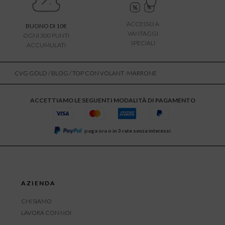
ACCESSO A
BUONO DI 10€
VANTAGGI
OGNI 300 PUNTI
SPECIALI
ACCUMULATI
CVG GOLD
/
BLOG
/ TOP CON VOLANT -MARRONE
ACCETTIAMO LE SEGUENTI MODALITÀ DI PAGAMENTO
paga ora o in 3 rate senza interessi
AZIENDA
CHI SIAMO
LAVORA CON NOI