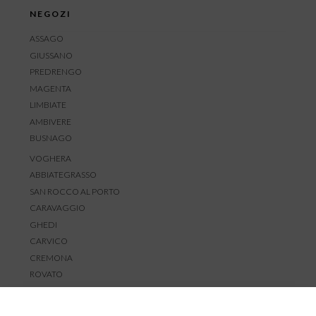
NEGOZI
ASSAGO
GIUSSANO
PREDRENGO
MAGENTA
LIMBIATE
AMBIVERE
BUSNAGO
VOGHERA
ABBIATEGRASSO
SAN ROCCO AL PORTO
CARAVAGGIO
GHEDI
CARVICO
CREMONA
ROVATO
SERVIZIO CLIENTI