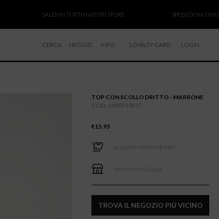
SALDI IN TUTTI I NOSTRI STORE
SPEDIZIONI ONLINE SO
CERCA
NEGOZI
INFO
LOYALTY CARD
LOGIN
CHI SIAMO
LAVORA CON NOI
TOP CON SCOLLO DRITTO - MARRONE
RESI E RIMBORSI
COD: 1408919017
€
15,95
ACQUISTA UNA GIFTCARD
TROVA UN NEGOZIO
TROVA IL NEGOZIO PIÙ VICINO