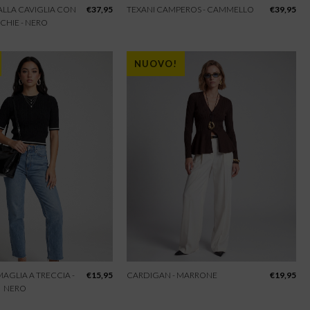
 ALLA CAVIGLIA CON
€
37,95
TEXANI CAMPEROS - CAMMELLO
€
39,95
CHIE - NERO
NUOVO!
 MAGLIA A TRECCIA -
€
15,95
CARDIGAN - MARRONE
€
19,95
NERO