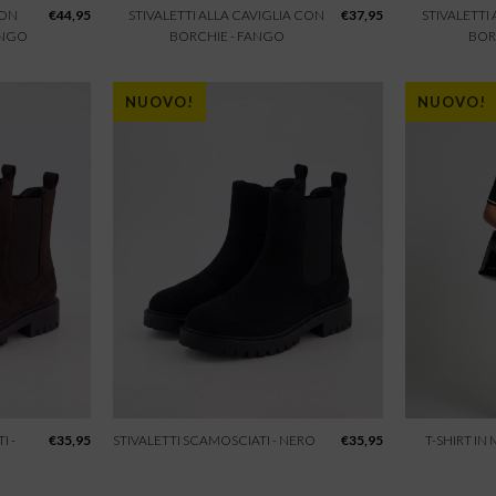
CON
€
44,95
STIVALETTI ALLA CAVIGLIA CON
€
37,95
STIVALETTI
ANGO
BORCHIE - FANGO
BOR
NUOVO!
NUOVO!
I -
€
35,95
STIVALETTI SCAMOSCIATI - NERO
€
35,95
T-SHIRT IN