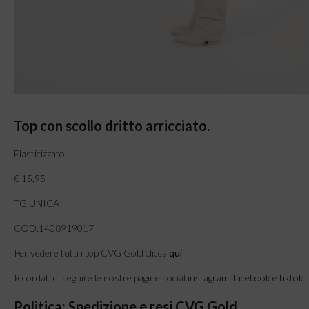
Top con scollo dritto arricciato.
Elasticizzato.
€ 15,95
TG.UNICA
COD.1408919017
Per vedere tutti i top CVG Gold clicca
qui
Ricordati di seguire le nostre pagine social
instagram
,
facebook
e
tiktok
Politica: Spedizione e resi CVG Gold