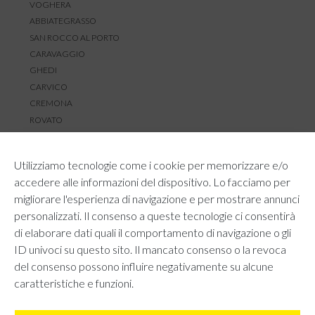
VOGHERA
ABBIATEGRASSO
SAN ROCCO AL PORTO
CARAVAGGIO
GHEDI
CARVICO
CREMONA
ROVATO
SERVIZIO CLIENTI
Utilizziamo tecnologie come i cookie per memorizzare e/o
TEMPI E COSTI DI SPEDIZIONE
accedere alle informazioni del dispositivo. Lo facciamo per
METODI DI PAGAMENTO
migliorare l'esperienza di navigazione e per mostrare annunci
RESI E RIMBORSI
personalizzati. Il consenso a queste tecnologie ci consentirà
DIRITTO DI RECESSO
di elaborare dati quali il comportamento di navigazione o gli
REGOLAMENTO LOYALTY
ID univoci su questo sito. Il mancato consenso o la revoca
CONTATTACI
del consenso possono influire negativamente su alcune
caratteristiche e funzioni.