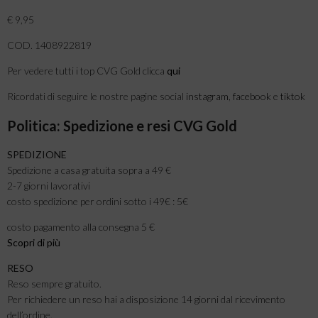
€ 9,95
COD. 1408922819
Per vedere tutti i top CVG Gold clicca
qui
Ricordati di seguire le nostre pagine social
instagram
,
facebook
e
tiktok
Politica: Spedizione e resi CVG Gold
SPEDIZIONE
Spedizione a casa gratuita sopra a 49 €
2-7 giorni lavorativi
costo spedizione per ordini sotto i 49€ : 5€
costo pagamento alla consegna 5 €
Scopri di più
RESO
Reso sempre gratuito.
Per richiedere un reso hai a disposizione 14 giorni dal ricevimento
dell’ordine.