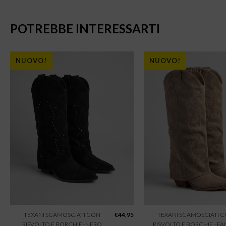
POTREBBE INTERESSARTI
NUOVO!
NUOVO!
TEXANI SCAMOSCIATI CON
€
44,95
TEXANI SCAMOSCIATI 
RISVOLTO E BORCHIE -NERO
RISVOLTO E BORCHIE - F