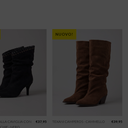
NUOVO!
 ALLA CAVIGLIA CON
€
37,95
TEXANI CAMPEROS - CAMMELLO
€
39,95
CHIE - NERO