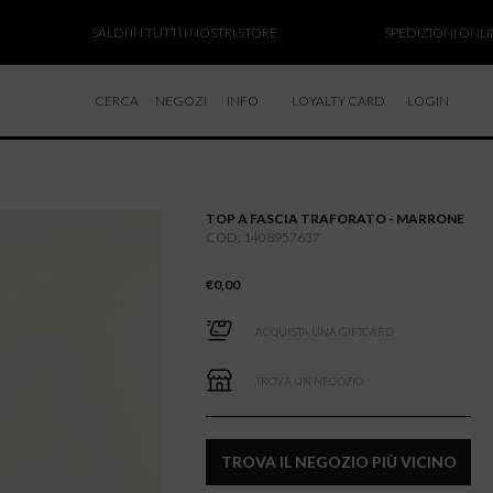
SALDI IN TUTTI I NOSTRI STORE
SPEDIZIONI ONLINE SOS
CERCA
NEGOZI
INFO
LOYALTY CARD
LOGIN
CHI SIAMO
LAVORA CON NOI
TOP A FASCIA TRAFORATO - MARRONE
RESI E RIMBORSI
COD: 1408957637
€
0,00
ACQUISTA UNA GIFTCARD
TROVA UN NEGOZIO
TROVA IL NEGOZIO PIÙ VICINO