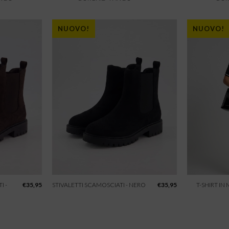
NUOVO!
NUOVO!
I -
€
35,95
STIVALETTI SCAMOSCIATI - NERO
€
35,95
T-SHIRT IN