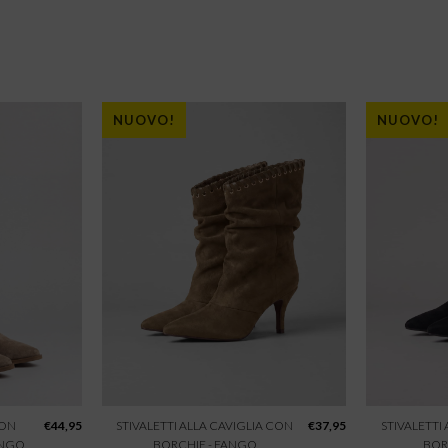
NUOVO!
NUOVO!
CON
€
44,95
STIVALETTI ALLA CAVIGLIA CON
€
37,95
STIVALETTI
ANGO
BORCHIE - FANGO
BOR