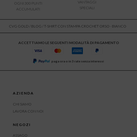
VANTAGGI
OGNI 300 PUNTI
SPECIALI
ACCUMULATI
CVG GOLD
/
BLOG
/ T-SHIRT CON STAMPA CROCHET ORSO - BIANCO
ACCETTIAMO LE SEGUENTI MODALITÀ DI PAGAMENTO
paga ora o in 3 rate senza interessi
AZIENDA
CHI SIAMO
LAVORA CON NOI
NEGOZI
ASSAGO