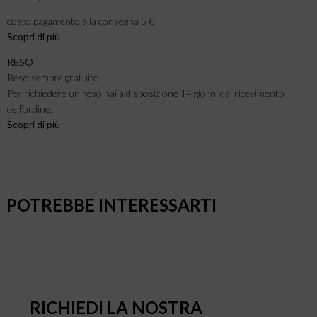
costo pagamento alla consegna 5 €
Scopri di più
RESO
Reso sempre gratuito.
Per richiedere un reso hai a disposizione 14 giorni dal ricevimento
dell’ordine.
Scopri di più
POTREBBE INTERESSARTI
RICHIEDI LA NOSTRA