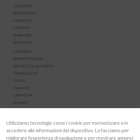
GIUSSANO
PREDRENGO
MAGENTA
LIMBIATE
AMBIVERE
BUSNAGO
VOGHERA
ABBIATEGRASSO
SAN ROCCO AL PORTO
CARAVAGGIO
GHEDI
CARVICO
CREMONA
ROVATO
SERVIZIO CLIENTI
Utilizziamo tecnologie come i cookie per memorizzare e/o
TEMPI E COSTI DI SPEDIZIONE
accedere alle informazioni del dispositivo. Lo facciamo per
METODI DI PAGAMENTO
migliorare l'esperienza di navigazione e per mostrare annunci