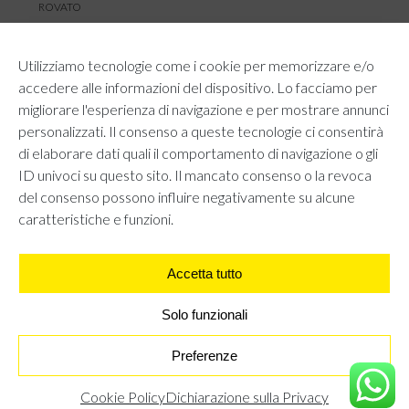
ROVATO
SERVIZIO CLIENTI
Utilizziamo tecnologie come i cookie per memorizzare e/o
TEMPI E COSTI DI SPEDIZIONE
accedere alle informazioni del dispositivo. Lo facciamo per
METODI DI PAGAMENTO
migliorare l'esperienza di navigazione e per mostrare annunci
RESI E RIMBORSI
personalizzati. Il consenso a queste tecnologie ci consentirà
DIRITTO DI RECESSO
di elaborare dati quali il comportamento di navigazione o gli
REGOLAMENTO LOYALTY
ID univoci su questo sito. Il mancato consenso o la revoca
CONTATTACI
del consenso possono influire negativamente su alcune
caratteristiche e funzioni.
Accetta tutto
AREA LEGALE
PRIVACY POLICY
COOKIE POLICY
Solo funzionali
UNI GRUPPO S.R.L - Viale Angelo Filippetti 24, 20122 Milano.
All right reserved P.IVA 10405840967
Preferenze
T-SHIRT CON SCRITTA - BIANCO
€
15,95
Cookie Policy
Dichiarazione sulla Privacy
TROVA IL NEGOZIO PIÙ VICINO