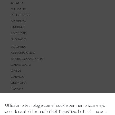
ASSAGO
GIUSSANO
PREDRENGO
MAGENTA
LIMBIATE
AMBIVERE
BUSNAGO
VOGHERA
ABBIATEGRASSO
SAN ROCCO AL PORTO
CARAVAGGIO
GHEDI
CARVICO
CREMONA
ROVATO
SERVIZIO CLIENTI
Utilizziamo tecnologie come i cookie per memorizzare e/o
TEMPI E COSTI DI SPEDIZIONE
accedere alle informazioni del dispositivo. Lo facciamo per
METODI DI PAGAMENTO