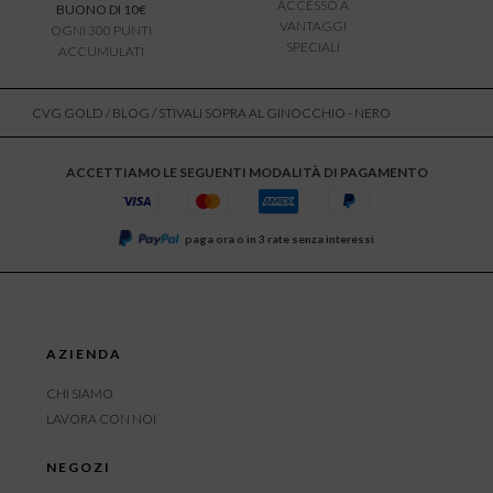
ACCESSO A
BUONO DI 10€
VANTAGGI
OGNI 300 PUNTI
SPECIALI
ACCUMULATI
CVG GOLD
/
BLOG
/ STIVALI SOPRA AL GINOCCHIO - NERO
ACCETTIAMO LE SEGUENTI MODALITÀ DI PAGAMENTO
paga ora o in 3 rate senza interessi
AZIENDA
CHI SIAMO
LAVORA CON NOI
NEGOZI