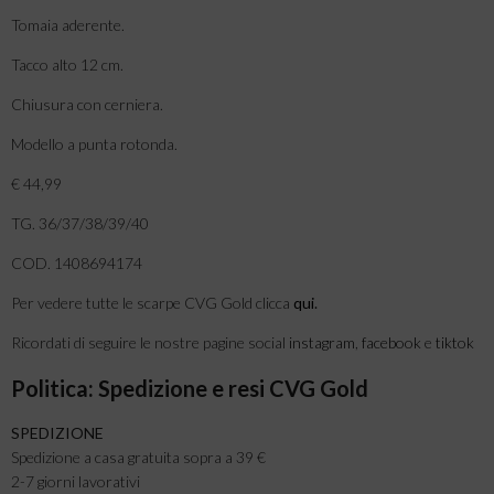
Tomaia aderente.
Tacco alto 12 cm.
Chiusura con cerniera.
Modello a punta rotonda.
€ 44,99
TG. 36/37/38/39/40
COD. 1408694174
Per vedere tutte le scarpe CVG Gold clicca
qui
.
Ricordati di seguire le nostre pagine social
instagram
,
facebook
e
tiktok
Politica: Spedizione e resi CVG Gold
SPEDIZIONE
Spedizione a casa gratuita sopra a 39 €
2-7 giorni lavorativi