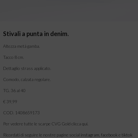
Stivali a punta in denim.
Altezza metà gamba.
Tacco 8 cm.
Dettaglio strass applicato.
Comodo, calzata regolare.
TG. 36 al 40
€ 39,99
COD. 1408659173
Per vedere tutte le scarpe CVG Gold clicca
qui
.
Ricordati di seguire le nostre pagine social
instagram
,
facebook
e
tiktok