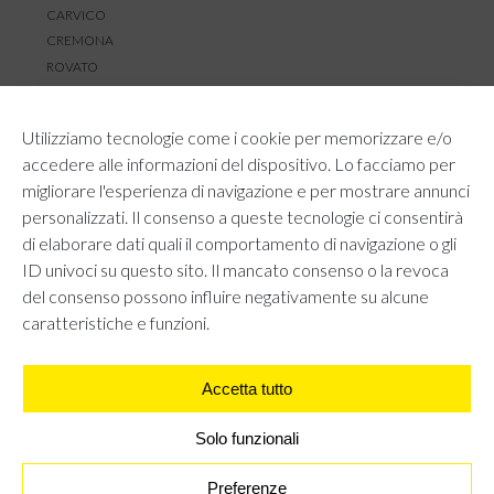
CARVICO
CREMONA
ROVATO
SERVIZIO CLIENTI
Utilizziamo tecnologie come i cookie per memorizzare e/o
TEMPI E COSTI DI SPEDIZIONE
accedere alle informazioni del dispositivo. Lo facciamo per
METODI DI PAGAMENTO
migliorare l'esperienza di navigazione e per mostrare annunci
RESI E RIMBORSI
personalizzati. Il consenso a queste tecnologie ci consentirà
DIRITTO DI RECESSO
di elaborare dati quali il comportamento di navigazione o gli
REGOLAMENTO LOYALTY
ID univoci su questo sito. Il mancato consenso o la revoca
CONTATTACI
del consenso possono influire negativamente su alcune
caratteristiche e funzioni.
Accetta tutto
AREA LEGALE
PRIVACY POLICY
COOKIE POLICY
Solo funzionali
UNI GRUPPO S.R.L - Viale Angelo Filippetti 24, 20122 Milano.
All right reserved P.IVA 10405840967
Preferenze