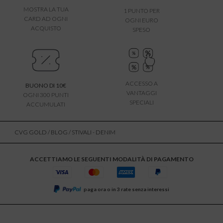
MOSTRA LA TUA
1 PUNTO PER
CARD AD OGNI
OGNI EURO
ACQUISTO
SPESO
ACCESSO A
BUONO DI 10€
VANTAGGI
OGNI 300 PUNTI
SPECIALI
ACCUMULATI
CVG GOLD
/
BLOG
/ STIVALI - DENIM
ACCETTIAMO LE SEGUENTI MODALITÀ DI PAGAMENTO
paga ora o in 3 rate senza interessi