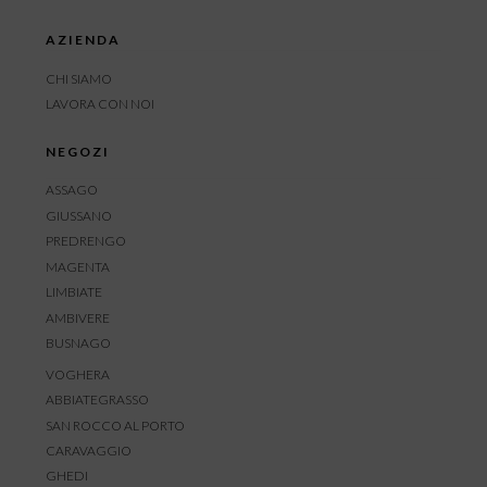
AZIENDA
CHI SIAMO
LAVORA CON NOI
NEGOZI
ASSAGO
GIUSSANO
PREDRENGO
MAGENTA
LIMBIATE
AMBIVERE
BUSNAGO
VOGHERA
ABBIATEGRASSO
SAN ROCCO AL PORTO
CARAVAGGIO
GHEDI