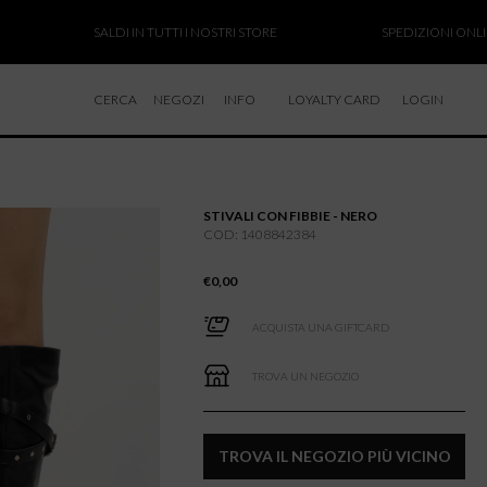
SALDI IN TUTTI I NOSTRI STORE
SPEDIZIONI ONLINE SO
CERCA
NEGOZI
INFO
LOYALTY CARD
LOGIN
CHI SIAMO
LAVORA CON NOI
STIVALI CON FIBBIE - NERO
RESI E RIMBORSI
COD: 1408842384
€
0,00
ACQUISTA UNA GIFTCARD
TROVA UN NEGOZIO
TROVA IL NEGOZIO PIÙ VICINO