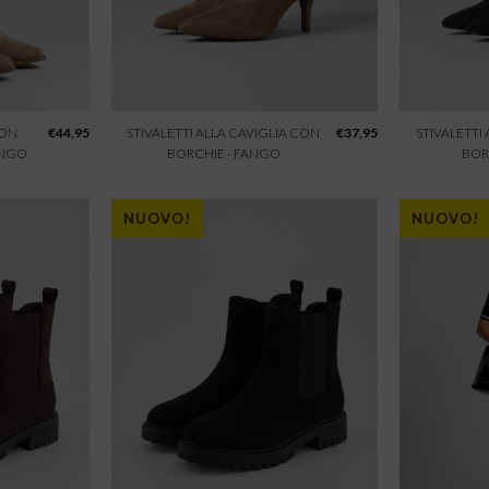
CON
€
44,95
STIVALETTI ALLA CAVIGLIA CON
€
37,95
STIVALETTI
ANGO
BORCHIE - FANGO
BOR
NUOVO!
NUOVO!