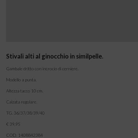
Stivali alti al ginocchio in similpelle.
Gambale dritto con incrocio di cerniere.
Modello a punta.
Altezza tacco 10 cm.
Calzata regolare.
TG. 36/37/38/39/40
€ 39,95
COD. 1408842384