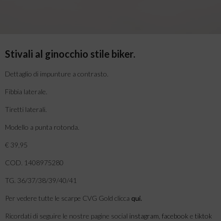
Stivali al ginocchio stile biker.
Dettaglio di impunture a contrasto.
Fibbia laterale.
Tiretti laterali.
Modello a punta rotonda.
€ 39,95
COD. 1408975280
TG. 36/37/38/39/40/41
Per vedere tutte le scarpe CVG Gold clicca
qui
.
Ricordati di seguire le nostre pagine social
instagram
,
facebook
e
tiktok