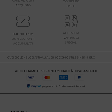
CARD AD OGNI
OGNI EURO
ACQUISTO
SPESO
ACCESSO A
BUONO DI 10€
VANTAGGI
OGNI 300 PUNTI
SPECIALI
ACCUMULATI
CVG GOLD
/
BLOG
/ STIVALI AL GINOCCHIO STILE BIKER - NERO
ACCETTIAMO LE SEGUENTI MODALITÀ DI PAGAMENTO
paga ora o in 3 rate senza interessi