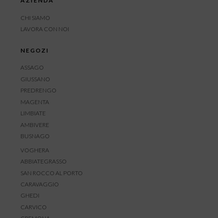
AZIENDA
CHI SIAMO
LAVORA CON NOI
NEGOZI
ASSAGO
GIUSSANO
PREDRENGO
MAGENTA
LIMBIATE
AMBIVERE
BUSNAGO
VOGHERA
ABBIATEGRASSO
SAN ROCCO AL PORTO
CARAVAGGIO
GHEDI
CARVICO