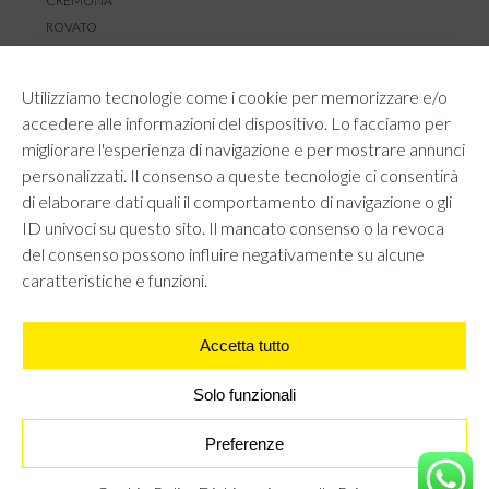
CREMONA
ROVATO
SERVIZIO CLIENTI
Utilizziamo tecnologie come i cookie per memorizzare e/o
TEMPI E COSTI DI SPEDIZIONE
accedere alle informazioni del dispositivo. Lo facciamo per
METODI DI PAGAMENTO
migliorare l'esperienza di navigazione e per mostrare annunci
RESI E RIMBORSI
personalizzati. Il consenso a queste tecnologie ci consentirà
DIRITTO DI RECESSO
di elaborare dati quali il comportamento di navigazione o gli
REGOLAMENTO LOYALTY
ID univoci su questo sito. Il mancato consenso o la revoca
CONTATTACI
del consenso possono influire negativamente su alcune
caratteristiche e funzioni.
Accetta tutto
AREA LEGALE
PRIVACY POLICY
COOKIE POLICY
Solo funzionali
UNI GRUPPO S.R.L - Viale Angelo Filippetti 24, 20122 Milano.
All right reserved P.IVA 10405840967
Preferenze
STIVALI AL GINOCCHIO STILE BIKER - NERO
€
0,00