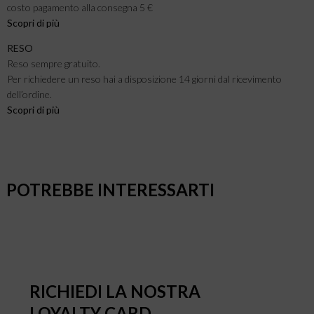
costo pagamento alla consegna 5 €
Scopri di più
RESO
Reso sempre gratuito.
Per richiedere un reso hai a disposizione 14 giorni dal ricevimento
dell’ordine.
Scopri di più
POTREBBE INTERESSARTI
RICHIEDI LA NOSTRA
LOYALTY CARD