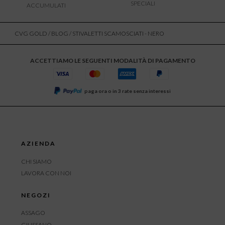
SPECIALI
ACCUMULATI
CVG GOLD
/
BLOG
/ STIVALETTI SCAMOSCIATI - NERO
ACCETTIAMO LE SEGUENTI MODALITÀ DI PAGAMENTO
paga ora o in 3 rate senza interessi
AZIENDA
CHI SIAMO
LAVORA CON NOI
NEGOZI
ASSAGO
GIUSSANO