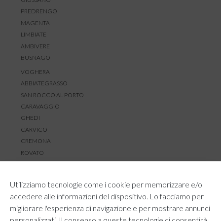
PREDRENGO
MAGENTA
LIMBIATE
AMBIVERE
BUSNAGO
VOGHERA
ABBIATEGRASSO
SAN ROCCO AL PORTO
CARAVAGGIO
GHEDI
CARVICO
CREMONA
ROVATO
SERVIZIO CLIENTI
Utilizziamo tecnologie come i cookie per memorizzare e/o
TEMPI E COSTI DI SPEDIZIONE
accedere alle informazioni del dispositivo. Lo facciamo per
METODI DI PAGAMENTO
migliorare l'esperienza di navigazione e per mostrare annunci
RESI E RIMBORSI
personalizzati. Il consenso a queste tecnologie ci consentirà