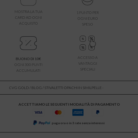
MOSTRA LA TUA
1 PUNTO PER
CARD AD OGNI
OGNI EURO
ACQUISTO
SPESO
ACCESSO A
BUONO DI 10€
VANTAGGI
OGNI 300 PUNTI
SPECIALI
ACCUMULATI
CVG GOLD
/
BLOG
/ STIVALETTI OPACHI IN SIMILPELLE -
ACCETTIAMO LE SEGUENTI MODALITÀ DI PAGAMENTO
paga ora o in 3 rate senza interessi