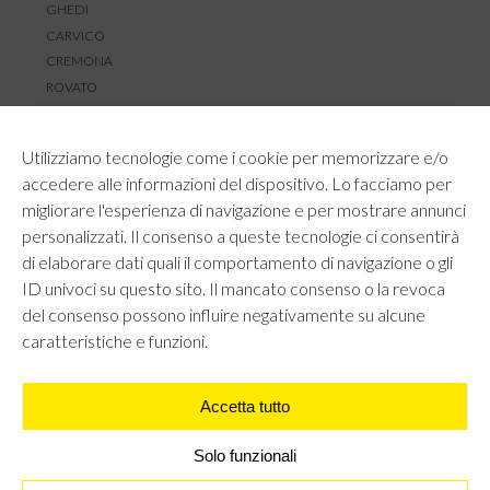
GHEDI
CARVICO
CREMONA
ROVATO
SERVIZIO CLIENTI
Utilizziamo tecnologie come i cookie per memorizzare e/o
TEMPI E COSTI DI SPEDIZIONE
accedere alle informazioni del dispositivo. Lo facciamo per
METODI DI PAGAMENTO
migliorare l'esperienza di navigazione e per mostrare annunci
RESI E RIMBORSI
personalizzati. Il consenso a queste tecnologie ci consentirà
DIRITTO DI RECESSO
di elaborare dati quali il comportamento di navigazione o gli
REGOLAMENTO LOYALTY
ID univoci su questo sito. Il mancato consenso o la revoca
CONTATTACI
del consenso possono influire negativamente su alcune
caratteristiche e funzioni.
Accetta tutto
AREA LEGALE
PRIVACY POLICY
COOKIE POLICY
Solo funzionali
UNI GRUPPO S.R.L - Viale Angelo Filippetti 24, 20122 Milano.
All right reserved P.IVA 10405840967