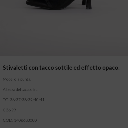
Stivaletti con tacco sottile ed effetto opaco.
Modello a punta.
Altezza del tacco: 5 cm
TG. 36/37/38/39/40/41
€ 36,99
COD. 1408683000