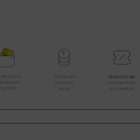
TRA LA TUA
1 PUNTO PER
BUONO DI 10€
D AD OGNI
OGNI EURO
OGNI 300 PUNTI
CQUISTO
SPESO
ACCUMULATI