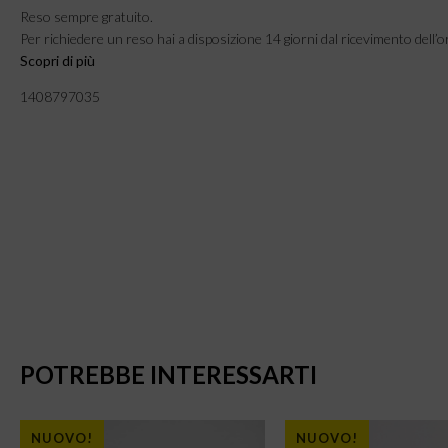
Reso sempre gratuito.
Per richiedere un reso hai a disposizione 14 giorni dal ricevimento dell’o
Scopri di più
1408797035
POTREBBE INTERESSARTI
NUOVO!
NUOVO!