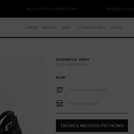
SALDI IN TUTTI I NOSTRI STORE
SPEDIZIONI ONLINE S
CERCA
NEGOZI
INFO
LOYALTY CARD
LOGIN
CHI SIAMO
LAVORA CON NOI
SLINGBACK - NERO
RESI E RIMBORSI
COD: 1408797035
€
0,00
ACQUISTA UNA GIFTCARD
TROVA UN NEGOZIO
TROVA IL NEGOZIO PIÙ VICINO