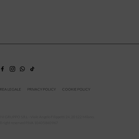
REA LEGALE
PRIVACY POLICY
COOKIE POLICY
NI GRUPPO S.R.L - Viale Angelo Filippetti 24, 20122 Milano.
ll right reserved P.IVA 10405840967