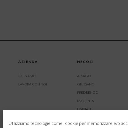
AZIENDA
NEGOZI
CHI SIAMO
ASSAGO
LAVORA CON NOI
GIUSSANO
PREDRENGO
MAGENTA
LIMBIATE
AMBIVERE
Utilizziamo tecnologie come i cookie per memorizzare e/o acc
BUSNAGO