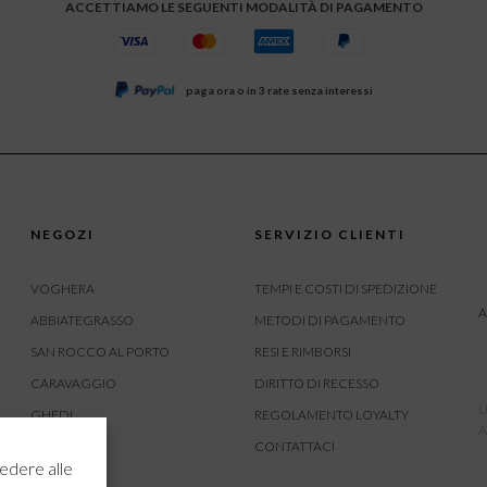
ACCETTIAMO LE SEGUENTI MODALITÀ DI PAGAMENTO
paga ora o in 3 rate senza interessi
NEGOZI
SERVIZIO CLIENTI
VOGHERA
TEMPI E COSTI DI SPEDIZIONE
A
ABBIATEGRASSO
METODI DI PAGAMENTO
SAN ROCCO AL PORTO
RESI E RIMBORSI
CARAVAGGIO
DIRITTO DI RECESSO
U
GHEDI
REGOLAMENTO LOYALTY
A
CARVICO
CONTATTACI
edere alle
CREMONA