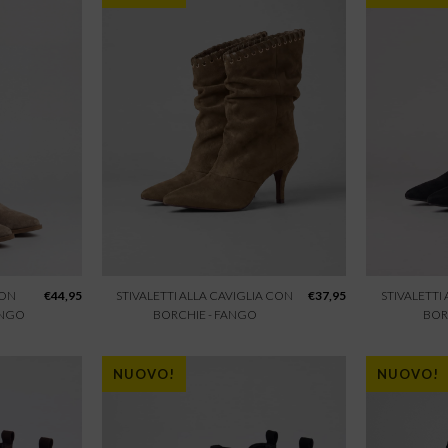
CON
€
44,95
STIVALETTI ALLA CAVIGLIA CON
€
37,95
STIVALETTI
ANGO
BORCHIE - FANGO
BOR
NUOVO!
NUOVO!