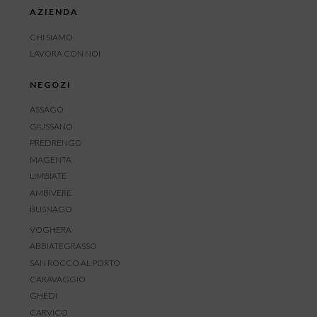
AZIENDA
CHI SIAMO
LAVORA CON NOI
NEGOZI
ASSAGO
GIUSSANO
PREDRENGO
MAGENTA
LIMBIATE
AMBIVERE
BUSNAGO
VOGHERA
ABBIATEGRASSO
SAN ROCCO AL PORTO
CARAVAGGIO
GHEDI
CARVICO