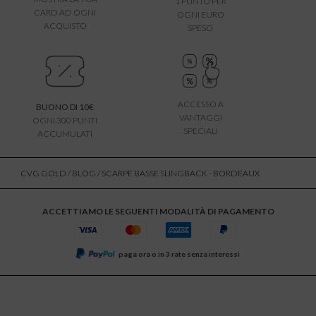
1 PUNTO PER
CARD AD OGNI
OGNI EURO
ACQUISTO
SPESO
ACCESSO A
BUONO DI 10€
VANTAGGI
OGNI 300 PUNTI
SPECIALI
ACCUMULATI
CVG GOLD
/
BLOG
/ SCARPE BASSE SLINGBACK - BORDEAUX
ACCETTIAMO LE SEGUENTI MODALITÀ DI PAGAMENTO
paga ora o in 3 rate senza interessi