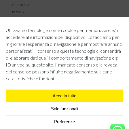
CREMONA
ROVATO
SERVIZIO CLIENTI
Utilizziamo tecnologie come i cookie per memorizzare e/o
TEMPI E COSTI DI SPEDIZIONE
accedere alle informazioni del dispositivo. Lo facciamo per
METODI DI PAGAMENTO
migliorare l'esperienza di navigazione e per mostrare annunci
RESI E RIMBORSI
personalizzati. Il consenso a queste tecnologie ci consentirà
DIRITTO DI RECESSO
di elaborare dati quali il comportamento di navigazione o gli
REGOLAMENTO LOYALTY
ID univoci su questo sito. Il mancato consenso o la revoca
CONTATTACI
del consenso possono influire negativamente su alcune
caratteristiche e funzioni.
Accetta tutto
AREA LEGALE
PRIVACY POLICY
COOKIE POLICY
Solo funzionali
UNI GRUPPO S.R.L - Viale Angelo Filippetti 24, 20122 Milano.
All right reserved P.IVA 10405840967
Preferenze
SCARPE BASSE SLINGBACK - BORDEAUX
€
0,00