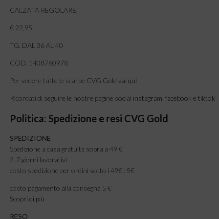
CALZATA REGOLARE.
€ 22,95
TG. DAL 36 AL 40
COD. 1408760978
Per vedere tutte le scarpe CVG Gold vai
qui
Ricordati di seguire le nostre pagine social
instagram
,
facebook
e
tiktok
Politica: Spedizione e resi CVG Gold
SPEDIZIONE
Spedizione a casa gratuita sopra a 49 €
2-7 giorni lavorativi
costo spedizione per ordini sotto i 49€ : 5€
costo pagamento alla consegna 5 €
Scopri di più
RESO