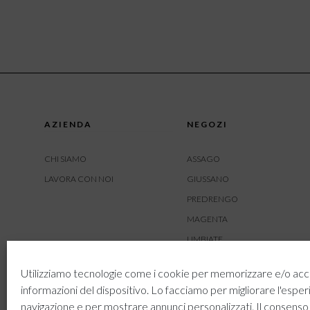
AZIENDA
NEGOZI
CHI SIAMO
ASSAGO
LAVORA CON NOI
GIUSSANO
PREDRENGO
MAGENTA
LIMBIATE
AMBIVERE
Utilizziamo tecnologie come i cookie per memorizzare e/o acc
BUSNAGO
informazioni del dispositivo. Lo facciamo per migliorare l'esper
navigazione e per mostrare annunci personalizzati. Il consenso