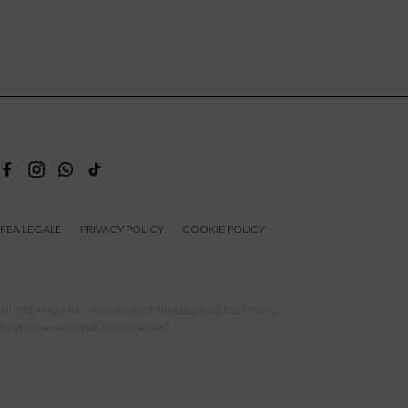
REA LEGALE
PRIVACY POLICY
COOKIE POLICY
NI GRUPPO S.R.L - Viale Angelo Filippetti 24, 20122 Milano.
ll right reserved P.IVA 10405840967