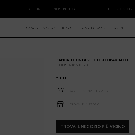
SALDI IN TUTTI I NOSTRI STORE
SPEDIZIONI ONLINE S
CERCA
NEGOZI
INFO
LOYALTY CARD
LOGIN
CHI SIAMO
LAVORA CON NOI
SANDALI CON FASCETTE -LEOPARDATO
RESI E RIMBORSI
COD: 1408760978
€
0,00
ACQUISTA UNA GIFTCARD
TROVA UN NEGOZIO
TROVA IL NEGOZIO PIÙ VICINO