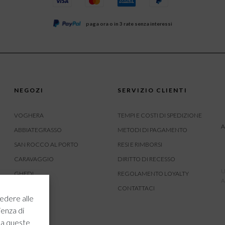
paga ora o in 3 rate senza interessi
NEGOZI
SERVIZIO CLIENTI
VOGHERA
TEMPI E COSTI DI SPEDIZIONE
A
ABBIATEGRASSO
METODI DI PAGAMENTO
SAN ROCCO AL PORTO
RESI E RIMBORSI
CARAVAGGIO
DIRITTO DI RECESSO
U
GHEDI
REGOLAMENTO LOYALTY
A
CARVICO
CONTATTACI
edere alle
CREMONA
ienza di
ROVATO
 a queste