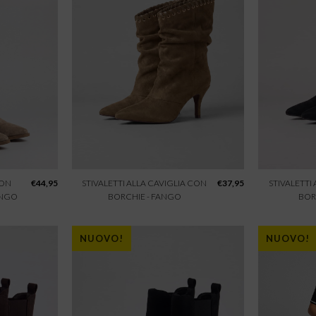
CON
€
44,95
STIVALETTI ALLA CAVIGLIA CON
€
37,95
STIVALETTI
ANGO
BORCHIE - FANGO
BOR
NUOVO!
NUOVO!