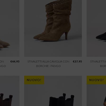
CON
€
44,95
STIVALETTI ALLA CAVIGLIA CON
€
37,95
STIVALETTI
ANGO
BORCHIE - FANGO
BOR
NUOVO!
NUOVO!