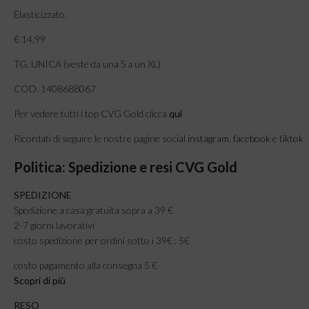
Elasticizzato.
€ 14,99
TG. UNICA (veste da una S a un XL)
COD. 1408688067
Per vedere tutti i top CVG Gold clicca
qui
Ricordati di seguire le nostre pagine social
instagram
,
facebook
e
tiktok
Politica: Spedizione e resi CVG Gold
SPEDIZIONE
Spedizione a casa gratuita sopra a 39 €
2-7 giorni lavorativi
costo spedizione per ordini sotto i 39€ : 5€
costo pagamento alla consegna 5 €
Scopri di più
RESO