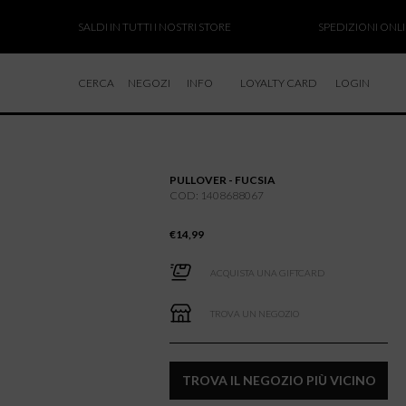
SALDI IN TUTTI I NOSTRI STORE
SPEDIZIONI ONLINE S
CERCA
NEGOZI
INFO
LOYALTY CARD
LOGIN
CHI SIAMO
LAVORA CON NOI
PULLOVER - FUCSIA
RESI E RIMBORSI
COD: 1408688067
€
14,99
ACQUISTA UNA GIFTCARD
TROVA UN NEGOZIO
TROVA IL NEGOZIO PIÙ VICINO