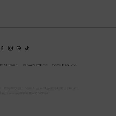
REA LEGALE
PRIVACY POLICY
COOKIE POLICY
NI GRUPPO S.R.L - Viale Angelo Filippetti 24, 20122 Milano.
ll right reserved P.IVA 10405840967