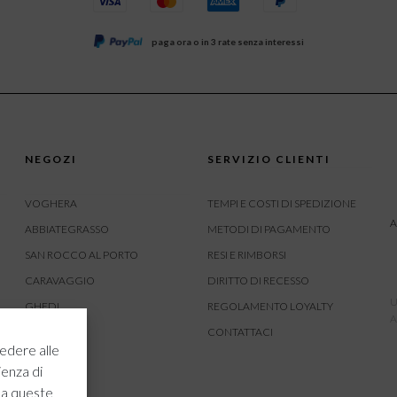
paga ora o in 3 rate senza interessi
NEGOZI
SERVIZIO CLIENTI
VOGHERA
TEMPI E COSTI DI SPEDIZIONE
A
ABBIATEGRASSO
METODI DI PAGAMENTO
SAN ROCCO AL PORTO
RESI E RIMBORSI
CARAVAGGIO
DIRITTO DI RECESSO
U
GHEDI
REGOLAMENTO LOYALTY
A
CARVICO
CONTATTACI
edere alle
CREMONA
ienza di
ROVATO
 a queste