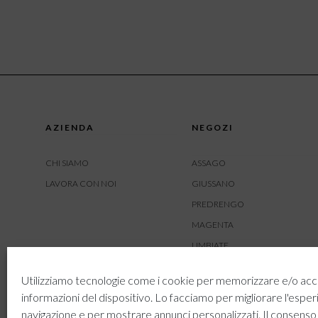
AZIENDA
NEGOZI
CHI SIAMO
ASSAGO
LAVORA CON NOI
GIUSSANO
PREDRENGO
MAGENTA
LIMBIATE
AMBIVERE
Utilizziamo tecnologie come i cookie per memorizzare e/o acc
BUSNAGO
informazioni del dispositivo. Lo facciamo per migliorare l'esper
navigazione e per mostrare annunci personalizzati. Il consenso