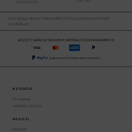
SPECIALI
ACCUMULATI
CVG GOLD
/
BLOG
/ PULLOVER CON COLLO ALTO A COSTINE-
CAMMELLO
ACCETTIAMO LE SEGUENTI MODALITÀ DI PAGAMENTO
paga ora o in 3 rate senza interessi
AZIENDA
CHI SIAMO
LAVORA CON NOI
NEGOZI
ASSAGO