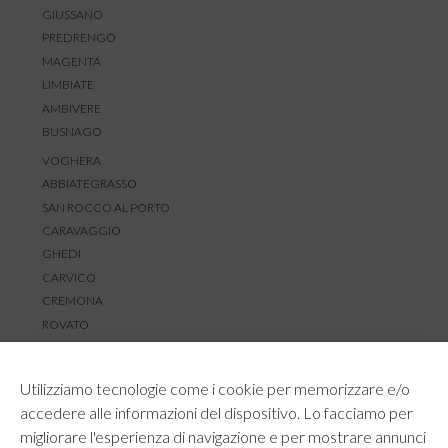
GIUSSANO
PREDRENGO
MAGENTA
LIMBIATE
AMBIVERE
BUSNAGO
VOGHERA
ABBIATEGRASSO
SAN ROCCO AL PORTO
CARAVAGGIO
GHEDI
CARVICO
CREMONA
ROVATO
SERVIZIO CLIENTI
Utilizziamo tecnologie come i cookie per memorizzare e/o
TEMPI E COSTI DI SPEDIZIONE
accedere alle informazioni del dispositivo. Lo facciamo per
METODI DI PAGAMENTO
migliorare l'esperienza di navigazione e per mostrare annunci