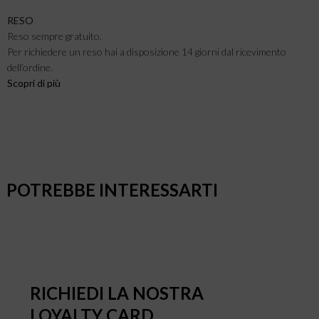
RESO
Reso sempre gratuito.
Per richiedere un reso hai a disposizione 14 giorni dal ricevimento
dell’ordine.
Scopri di più
POTREBBE INTERESSARTI
RICHIEDI LA NOSTRA
LOYALTY CARD