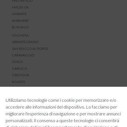
PREDRENGO
MAGENTA
LIMBIATE
AMBIVERE
BUSNAGO
VOGHERA
ABBIATEGRASSO
SAN ROCCO AL PORTO
CARAVAGGIO
GHEDI
CARVICO
CREMONA
ROVATO
SERVIZIO CLIENTI
Utilizziamo tecnologie come i cookie per memorizzare e/o
TEMPI E COSTI DI SPEDIZIONE
accedere alle informazioni del dispositivo. Lo facciamo per
METODI DI PAGAMENTO
migliorare l'esperienza di navigazione e per mostrare annunci
RESI E RIMBORSI
personalizzati. Il consenso a queste tecnologie ci consentirà
DIRITTO DI RECESSO