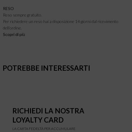
RESO
Reso sempre gratuito.
Per richiedere un reso hai a disposizione 14 giorni dal ricevimento
dell’ordine.
Scopri di pi
ù
POTREBBE INTERESSARTI
RICHIEDI LA NOSTRA
LOYALTY CARD
LA CARTA FEDELTÀ PER ACCUMULARE