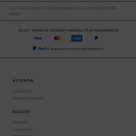
CVG GOLD
/
BLOG
/ PULLOVER BASICO A COSTINE DOLCEVITA -
VERDE
ACCETTIAMO LE SEGUENTI MODALITÀ DI PAGAMENTO
paga ora o in 3 rate senza interessi
AZIENDA
CHI SIAMO
LAVORA CON NOI
NEGOZI
ASSAGO
GIUSSANO