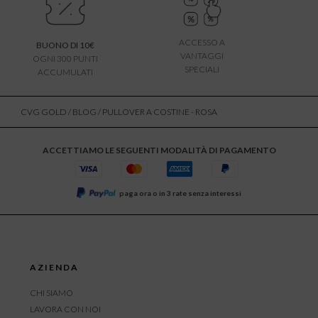
ACCESSO A
BUONO DI 10€
VANTAGGI
OGNI 300 PUNTI
SPECIALI
ACCUMULATI
CVG GOLD
/
BLOG
/ PULLOVER A COSTINE - ROSA
ACCETTIAMO LE SEGUENTI MODALITÀ DI PAGAMENTO
paga ora o in 3 rate senza interessi
AZIENDA
CHI SIAMO
LAVORA CON NOI