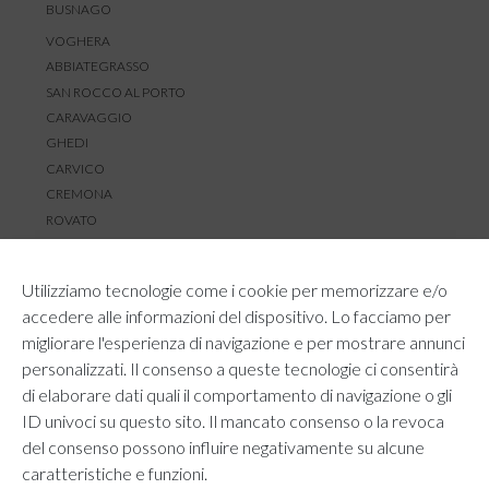
BUSNAGO
VOGHERA
ABBIATEGRASSO
SAN ROCCO AL PORTO
CARAVAGGIO
GHEDI
CARVICO
CREMONA
ROVATO
SERVIZIO CLIENTI
Utilizziamo tecnologie come i cookie per memorizzare e/o
TEMPI E COSTI DI SPEDIZIONE
accedere alle informazioni del dispositivo. Lo facciamo per
METODI DI PAGAMENTO
migliorare l'esperienza di navigazione e per mostrare annunci
RESI E RIMBORSI
personalizzati. Il consenso a queste tecnologie ci consentirà
DIRITTO DI RECESSO
di elaborare dati quali il comportamento di navigazione o gli
REGOLAMENTO LOYALTY
ID univoci su questo sito. Il mancato consenso o la revoca
CONTATTACI
del consenso possono influire negativamente su alcune
caratteristiche e funzioni.