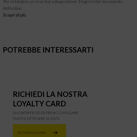
Per richiedere un reso hai a disposizione 14 giorni dal ricevimento
dell’ordine.
Scopri di più
POTREBBE INTERESSARTI
RICHIEDI LA NOSTRA
LOYALTY CARD
LA CARTA FEDELTÀ PER ACCUMULARE
PUNTI E OTTENERE SCONTI.
RICHIEDILA ORA