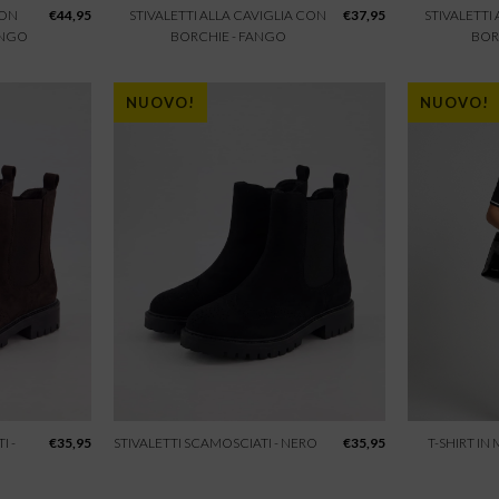
CON
€
44,95
STIVALETTI ALLA CAVIGLIA CON
€
37,95
STIVALETTI
ANGO
BORCHIE - FANGO
BOR
NUOVO!
NUOVO!
I -
€
35,95
STIVALETTI SCAMOSCIATI - NERO
€
35,95
T-SHIRT IN