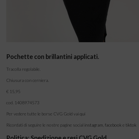
Pochette con brillantini applicati.
Tracolla regolabile.
Chiusura con cerniera.
€ 15,95
cod. 1408974573
Per vedere tutte le borse CVG Gold vai
qui
Ricordati di seguire le nostre pagine social
instagram
,
facebook
e
tiktok
Politica: Spedizione e resi CVG Gold