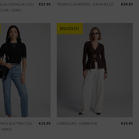
 ALLA CAVIGLIA CON
€
37,95
TEXANI CAMPEROS - CAMMELLO
€
39,95
CHIE - NERO
NUOVO!
 MAGLIA A TRECCIA -
€
15,95
CARDIGAN - MARRONE
€
19,95
NERO