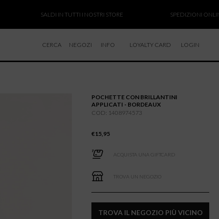
SALDI IN TUTTI I NOSTRI STORE
SPEDIZIONI ONLINE SOS
CERCA
NEGOZI
INFO
LOYALTY CARD
LOGIN
CHI SIAMO
LAVORA CON NOI
POCHETTE CON BRILLANTINI
RESI E RIMBORSI
APPLICATI - BORDEAUX
COD: 1408974573
€
15,95
ACQUISTA UNA GIFTCARD
TROVA UN NEGOZIO
TROVA IL NEGOZIO PIÙ VICINO