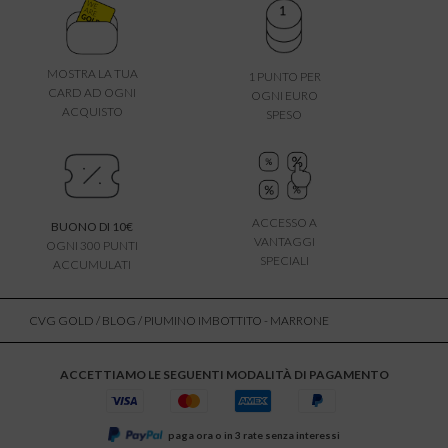
MOSTRA LA TUA
1 PUNTO PER
CARD AD OGNI
OGNI EURO
ACQUISTO
SPESO
ACCESSO A
BUONO DI 10€
VANTAGGI
OGNI 300 PUNTI
SPECIALI
ACCUMULATI
CVG GOLD
/
BLOG
/ PIUMINO IMBOTTITO - MARRONE
ACCETTIAMO LE SEGUENTI MODALITÀ DI PAGAMENTO
paga ora o in 3 rate senza interessi