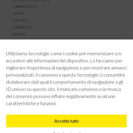
CARAVAGGIO
GHEDI
CARVICO
CREMONA
ROVATO
SERVIZIO CLIENTI
Utilizziamo tecnologie come i cookie per memorizzare e/o
TEMPI E COSTI DI SPEDIZIONE
accedere alle informazioni del dispositivo. Lo facciamo per
METODI DI PAGAMENTO
migliorare l'esperienza di navigazione e per mostrare annunci
RESI E RIMBORSI
personalizzati. Il consenso a queste tecnologie ci consentirà
DIRITTO DI RECESSO
di elaborare dati quali il comportamento di navigazione o gli
REGOLAMENTO LOYALTY
ID univoci su questo sito. Il mancato consenso o la revoca
CONTATTACI
del consenso possono influire negativamente su alcune
caratteristiche e funzioni.
Accetta tutto
AREA LEGALE
PRIVACY POLICY
COOKIE POLICY