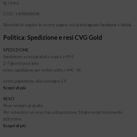
tg. Unica
COD. 1408868438
Ricordati di seguire le nostre pagine social
instagram
,
facebook
e
tiktok
Politica: Spedizione e resi CVG Gold
SPEDIZIONE
Spedizione a casa gratuita sopra a 49 €
2-7 giorni lavorativi
costo spedizione per ordini sotto i 49€ : 5€
costo pagamento alla consegna 5 €
Scopri di più
RESO
Reso sempre gratuito.
Per richiedere un reso hai a disposizione 14 giorni dal ricevimento
dell’ordine.
Scopri di pi
ù