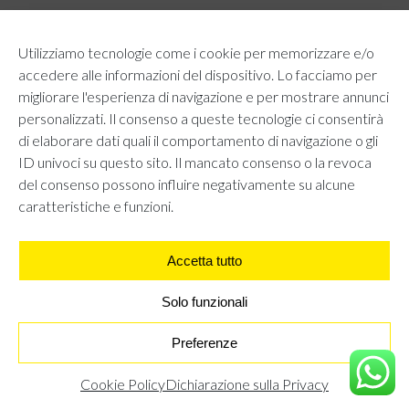
SERVIZIO CLIENTI
Utilizziamo tecnologie come i cookie per memorizzare e/o
TEMPI E COSTI DI SPEDIZIONE
accedere alle informazioni del dispositivo. Lo facciamo per
METODI DI PAGAMENTO
migliorare l'esperienza di navigazione e per mostrare annunci
RESI E RIMBORSI
personalizzati. Il consenso a queste tecnologie ci consentirà
DIRITTO DI RECESSO
di elaborare dati quali il comportamento di navigazione o gli
REGOLAMENTO LOYALTY
ID univoci su questo sito. Il mancato consenso o la revoca
CONTATTACI
del consenso possono influire negativamente su alcune
caratteristiche e funzioni.
Accetta tutto
AREA LEGALE
PRIVACY POLICY
COOKIE POLICY
Solo funzionali
UNI GRUPPO S.R.L - Viale Angelo Filippetti 24, 20122 Milano.
All right reserved P.IVA 10405840967
Preferenze
PELLICCIA - LEOPARDATA
€
69,95
Cookie Policy
Dichiarazione sulla Privacy
TROVA IL NEGOZIO PIÙ VICINO