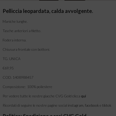
Pelliccia leopardata, calda avvolgente.
Maniche lunghe.
Tasche anteriori a filetto.
Fodera interna.
Chiusura frontale con bottoni.
TG. UNICA
€69,95
COD. 1408988457
Composizione: 100% poliestere
Per vedere tutte le nostre giacche CVG Gold clicca
qui
Ricordati di seguire le nostre pagine social
instagram
,
facebook
e
tiktok
Politica: Spedizione e resi CVG Gold