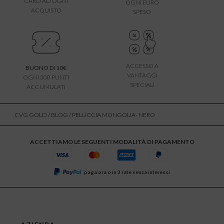
CARD AD OGNI
OGNI EURO
ACQUISTO
SPESO
ACCESSO A
BUONO DI 10€
VANTAGGI
OGNI 300 PUNTI
SPECIALI
ACCUMULATI
CVG GOLD
/
BLOG
/ PELLICCIA MONGOLIA- NERO
ACCETTIAMO LE SEGUENTI MODALITÀ DI PAGAMENTO
paga ora o in 3 rate senza interessi