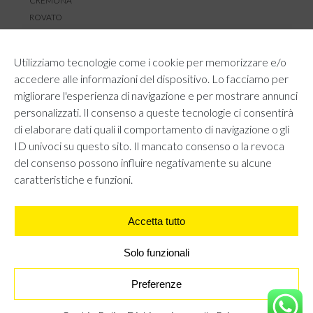
CREMONA
ROVATO
SERVIZIO CLIENTI
Utilizziamo tecnologie come i cookie per memorizzare e/o
TEMPI E COSTI DI SPEDIZIONE
accedere alle informazioni del dispositivo. Lo facciamo per
METODI DI PAGAMENTO
migliorare l'esperienza di navigazione e per mostrare annunci
RESI E RIMBORSI
personalizzati. Il consenso a queste tecnologie ci consentirà
DIRITTO DI RECESSO
di elaborare dati quali il comportamento di navigazione o gli
REGOLAMENTO LOYALTY
ID univoci su questo sito. Il mancato consenso o la revoca
CONTATTACI
del consenso possono influire negativamente su alcune
caratteristiche e funzioni.
Accetta tutto
AREA LEGALE
PRIVACY POLICY
COOKIE POLICY
Solo funzionali
UNI GRUPPO S.R.L - Viale Angelo Filippetti 24, 20122 Milano.
All right reserved P.IVA 10405840967
Preferenze
PELLICCIA MONGOLIA- NERO
€
0,00