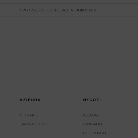
CVG GOLD
/
BLOG
/ PELLICCIA - BORDEAUX
AZIENDA
NEGOZI
CHI SIAMO
ASSAGO
LAVORA CON NOI
GIUSSANO
PREDRENGO