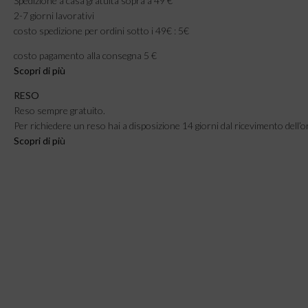
Spedizione a casa gratuita sopra a 49 €
2-7 giorni lavorativi
costo spedizione per ordini sotto i 49€ : 5€
costo pagamento alla consegna 5 €
Scopri di più
RESO
Reso sempre gratuito.
Per richiedere un reso hai a disposizione 14 giorni dal ricevimento dell’o
Scopri di pi
ù