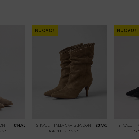
NUOVO!
NUOVO!
CON
€
44,95
STIVALETTI ALLA CAVIGLIA CON
€
37,95
STIVALETTI
ANGO
BORCHIE - FANGO
BOR