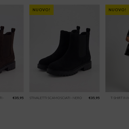
NUOVO!
NUOVO!
I -
€
35,95
STIVALETTI SCAMOSCIATI - NERO
€
35,95
T-SHIRT IN