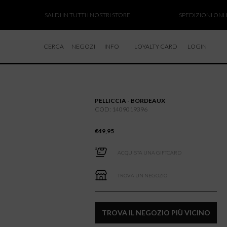
SALDI IN TUTTI I NOSTRI STORE
SPEDIZIONI ONLINE SO
CERCA
NEGOZI
INFO
LOYALTY CARD
LOGIN
CHI SIAMO
LAVORA CON NOI
PELLICCIA - BORDEAUX
RESI E RIMBORSI
COD: 1409019396
€
49,95
ACQUISTA UNA GIFTCARD
TROVA UN NEGOZIO
TROVA IL NEGOZIO PIÙ VICINO