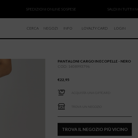
SPEDIZIONI ONLINE SOSPESE
SALDI IN TUTTI I NOSTRI 
CERCA
NEGOZI
INFO
LOYALTY CARD
LOGIN
CHI SIAMO
LAVORA CON NOI
PANTALONI CARGO IN ECOPELLE - NERO
RESI E RIMBORSI
COD: 1408993796
€
22,95
ACQUISTA UNA GIFTCARD
TROVA UN NEGOZIO
TROVA IL NEGOZIO PIÙ VICINO