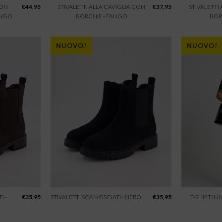
CON
€
44,95
STIVALETTI ALLA CAVIGLIA CON
€
37,95
STIVALETTI
ANGO
BORCHIE - FANGO
BOR
NUOVO!
NUOVO!
I -
€
35,95
STIVALETTI SCAMOSCIATI - NERO
€
35,95
T-SHIRT IN