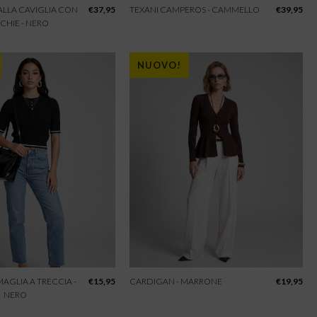
 ALLA CAVIGLIA CON
€
37,95
TEXANI CAMPEROS - CAMMELLO
€
39,95
CHIE - NERO
NUOVO!
 MAGLIA A TRECCIA -
€
15,95
CARDIGAN - MARRONE
€
19,95
NERO