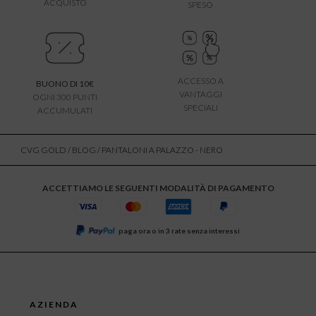
ACQUISTO
SPESO
ACCESSO A
BUONO DI 10€
VANTAGGI
OGNI 300 PUNTI
SPECIALI
ACCUMULATI
CVG GOLD
/
BLOG
/ PANTALONI A PALAZZO - NERO
ACCETTIAMO LE SEGUENTI MODALITÀ DI PAGAMENTO
paga ora o in 3 rate senza interessi
AZIENDA