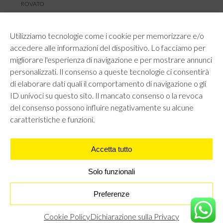
ROVATO
SERVIZIO CLIENTI
Utilizziamo tecnologie come i cookie per memorizzare e/o
TEMPI E COSTI DI SPEDIZIONE
accedere alle informazioni del dispositivo. Lo facciamo per
METODI DI PAGAMENTO
migliorare l'esperienza di navigazione e per mostrare annunci
RESI E RIMBORSI
personalizzati. Il consenso a queste tecnologie ci consentirà
DIRITTO DI RECESSO
di elaborare dati quali il comportamento di navigazione o gli
REGOLAMENTO LOYALTY
ID univoci su questo sito. Il mancato consenso o la revoca
CONTATTACI
del consenso possono influire negativamente su alcune
caratteristiche e funzioni.
Accetta tutto
AREA LEGALE
PRIVACY POLICY
COOKIE POLICY
Solo funzionali
UNI GRUPPO S.R.L - Viale Angelo Filippetti 24, 20122 Milano.
All right reserved P.IVA 10405840967
Preferenze
PANTALONI A PALAZZO - NERO
€
17,95
Cookie Policy
Dichiarazione sulla Privacy
TROVA IL NEGOZIO PIÙ VICINO