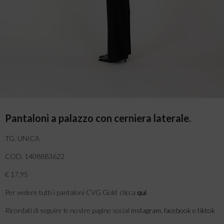
Pantaloni a palazzo con cerniera laterale.
TG. UNICA
COD. 1408883622
€ 17,95
Per vedere tutti i pantaloni CVG Gold clicca
qui
Ricordati di seguire le nostre pagine social
instagram
,
facebook
e
tiktok