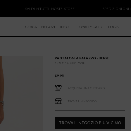
SALDI IN TUTTI I NOSTRI STORE
SPEDIZIONI ONLINE SO
CERCA
NEGOZI
INFO
LOYALTY CARD
LOGIN
CHI SIAMO
LAVORA CON NOI
PANTALONI A PALAZZO - BEIGE
RESI E RIMBORSI
COD: 1408917938
€
9,95
ACQUISTA UNA GIFTCARD
TROVA UN NEGOZIO
TROVA IL NEGOZIO PIÙ VICINO