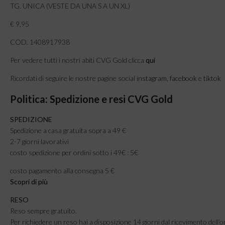
TG. UNICA (VESTE DA UNA S A UN XL)
€ 9,95
COD. 1408917938
Per vedere tutti i nostri abiti CVG Gold clicca
qui
Ricordati di seguire le nostre pagine social
instagram
,
facebook
e
tiktok
Politica: Spedizione e resi CVG Gold
SPEDIZIONE
Spedizione a casa gratuita sopra a 49 €
2-7 giorni lavorativi
costo spedizione per ordini sotto i 49€ : 5€
costo pagamento alla consegna 5 €
Scopri di più
RESO
Reso sempre gratuito.
Per richiedere un reso hai a disposizione 14 giorni dal ricevimento dell’o