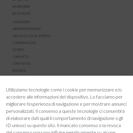
AMBIVERE
BUSNAGO
VOGHERA
ABBIATEGRASSO
SAN ROCCO AL PORTO
CARAVAGGIO
GHEDI
CARVICO
CREMONA
ROVATO
SERVIZIO CLIENTI
Utilizziamo tecnologie come i cookie per memorizzare e/o
TEMPI E COSTI DI SPEDIZIONE
accedere alle informazioni del dispositivo. Lo facciamo per
METODI DI PAGAMENTO
migliorare l'esperienza di navigazione e per mostrare annunci
RESI E RIMBORSI
personalizzati. Il consenso a queste tecnologie ci consentirà
DIRITTO DI RECESSO
di elaborare dati quali il comportamento di navigazione o gli
REGOLAMENTO LOYALTY
ID univoci su questo sito. Il mancato consenso o la revoca
CONTATTACI
del consenso possono influire negativamente su alcune