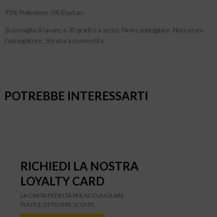
95% Poliestere-5% Elastan
Si consiglia di lavare a 30 gradi o a secco. Non candeggiare. Non usare
l’asciugatrice. Stiratura consentita.
POTREBBE INTERESSARTI
RICHIEDI LA NOSTRA
LOYALTY CARD
LA CARTA FEDELTÀ PER ACCUMULARE
PUNTI E OTTENERE SCONTI.