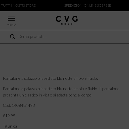
 TUTTI I NOSTRI STORE
SPEDIZIONI ONLINE SOSPESE
MENU
Ricerca
 NUOVI ARRIVI
prodotti
CCHE
TALONI
LIETTE
LIONI
ICIE
Pantalone a palazzo plissettato blu notte ampio e fluido.
Pantalone a palazzo plissettato blu notte amoio e fluido. Il pantalone
presenta un elastico in vita e si adatta bene al corpo.
Cod. 1408484493
€19.95
Tg unica