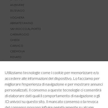
AMBIVERE
BUSNAGO
VOGHERA
ABBIATEGRASSO
SAN ROCCO AL PORTO
CARAVAGGIO
GHEDI
CARVICO
CREMONA
ROVATO
SERVIZIO CLIENTI
Utilizziamo tecnologie come i cookie per memorizzare e/o
TEMPI E COSTI DI SPEDIZIONE
accedere alle informazioni del dispositivo. Lo facciamo per
METODI DI PAGAMENTO
migliorare l'esperienza di navigazione e per mostrare annunci
RESI E RIMBORSI
personalizzati. Il consenso a queste tecnologie ci consentirà
DIRITTO DI RECESSO
di elaborare dati quali il comportamento di navigazione o gli
REGOLAMENTO LOYALTY
ID univoci su questo sito. Il mancato consenso o la revoca
CONTATTACI
del consenso possono influire negativamente su alcune