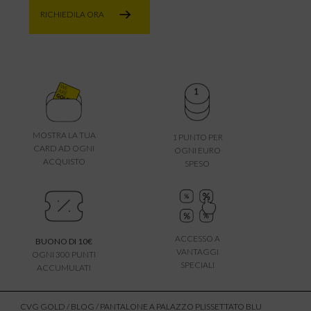
RICHIEDILA ORA
MOSTRA LA TUA
1 PUNTO PER
CARD AD OGNI
OGNI EURO
ACQUISTO
SPESO
ACCESSO A
BUONO DI 10€
VANTAGGI
OGNI 300 PUNTI
SPECIALI
ACCUMULATI
CVG GOLD
/
BLOG
/ PANTALONE A PALAZZO PLISSETTATO BLU