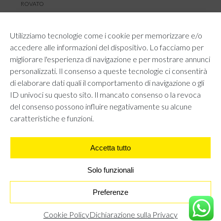
ROVATO
SERVIZIO CLIENTI
Utilizziamo tecnologie come i cookie per memorizzare e/o
TEMPI E COSTI DI SPEDIZIONE
accedere alle informazioni del dispositivo. Lo facciamo per
METODI DI PAGAMENTO
migliorare l'esperienza di navigazione e per mostrare annunci
RESI E RIMBORSI
personalizzati. Il consenso a queste tecnologie ci consentirà
DIRITTO DI RECESSO
di elaborare dati quali il comportamento di navigazione o gli
REGOLAMENTO LOYALTY
ID univoci su questo sito. Il mancato consenso o la revoca
CONTATTACI
del consenso possono influire negativamente su alcune
caratteristiche e funzioni.
Accetta tutto
AREA LEGALE
PRIVACY POLICY
COOKIE POLICY
Solo funzionali
UNI GRUPPO S.R.L - Viale Angelo Filippetti 24, 20122 Milano.
All right reserved P.IVA 10405840967
Preferenze
MULES IN STRASS - NERO
€
0,00
Cookie Policy
Dichiarazione sulla Privacy
TROVA IL NEGOZIO PIÙ VICINO