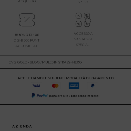
ACQUISTO
SPESO
ACCESSO A
BUONO DI 10€
VANTAGGI
OGNI 300 PUNTI
SPECIALI
ACCUMULATI
CVG GOLD
/
BLOG
/ MULES IN STRASS - NERO
ACCETTIAMO LE SEGUENTI MODALITÀ DI PAGAMENTO
paga ora o in 3 rate senza interessi
AZIENDA