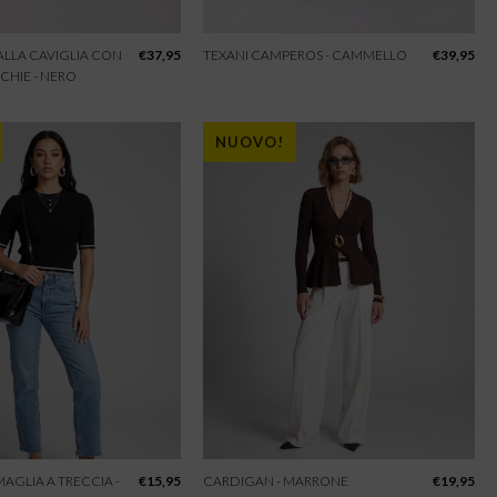
 ALLA CAVIGLIA CON
€
37,95
TEXANI CAMPEROS - CAMMELLO
€
39,95
CHIE - NERO
NUOVO!
 MAGLIA A TRECCIA -
€
15,95
CARDIGAN - MARRONE
€
19,95