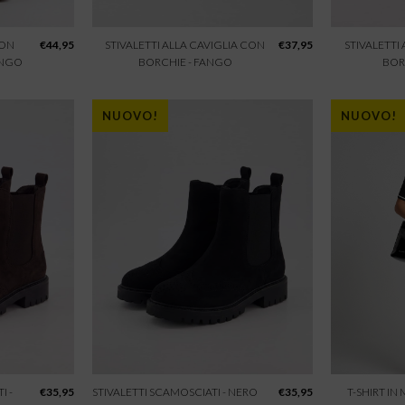
CON
€
44,95
STIVALETTI ALLA CAVIGLIA CON
€
37,95
STIVALETTI
ANGO
BORCHIE - FANGO
BOR
NUOVO!
NUOVO!
I -
€
35,95
STIVALETTI SCAMOSCIATI - NERO
€
35,95
T-SHIRT IN