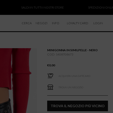
SALDI IN TUTTI I NOSTRI STORE
SPEDIZIONI ONLINE SOSP
CERCA
NEGOZI
INFO
LOYALTY CARD
LOGIN
CHI SIAMO
LAVORA CON NOI
MINIGONNA IN SIMILPELLE - NERO
RESI E RIMBORSI
COD: 1408708673
€
0,00
ACQUISTA UNA GIFTCARD
TROVA UN NEGOZIO
TROVA IL NEGOZIO PIÙ VICINO