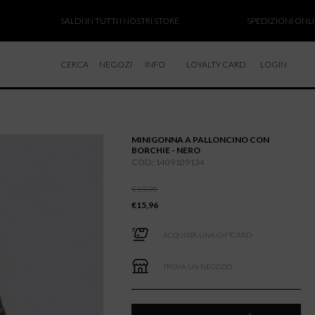
SALDI IN TUTTI I NOSTRI STORE
SPEDIZIONI ONLINE SOS
CERCA
NEGOZI
INFO
LOYALTY CARD
LOGIN
CHI SIAMO
LAVORA CON NOI
MINIGONNA A PALLONCINO CON
RESI E RIMBORSI
BORCHIE - NERO
COD: 1409109134
€
19,95
€
15,96
ACQUISTA UNA GIFTCARD
TROVA UN NEGOZIO