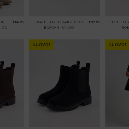
CON
€
44,95
STIVALETTI ALLA CAVIGLIA CON
€
37,95
STIVALETTI
ANGO
BORCHIE - FANGO
BOR
NUOVO!
NUOVO!