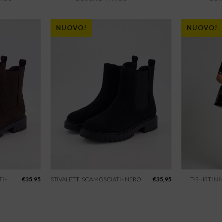
NUOVO!
NUOVO!
I -
€
35,95
STIVALETTI SCAMOSCIATI - NERO
€
35,95
T-SHIRT IN