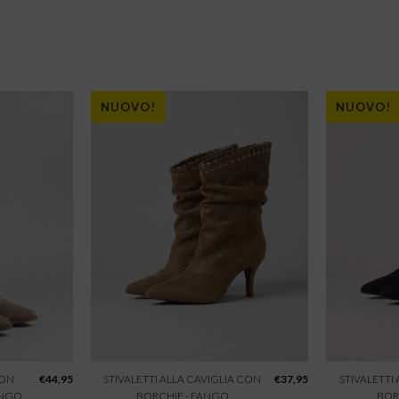
NUOVO!
NUOVO!
CON
€
44,95
STIVALETTI ALLA CAVIGLIA CON
€
37,95
STIVALETTI
ANGO
BORCHIE - FANGO
BOR