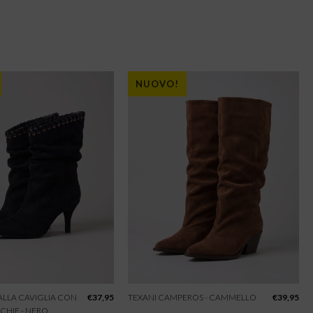
NUOVO!
 ALLA CAVIGLIA CON
€
37,95
TEXANI CAMPEROS - CAMMELLO
€
39,95
CHIE - NERO