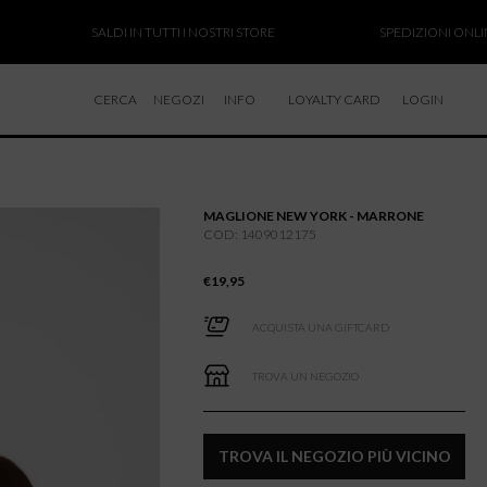
SALDI IN TUTTI I NOSTRI STORE
SPEDIZIONI ONLINE SOSP
CERCA
NEGOZI
INFO
LOYALTY CARD
LOGIN
CHI SIAMO
LAVORA CON NOI
MAGLIONE NEW YORK - MARRONE
RESI E RIMBORSI
COD: 1409012175
€
19,95
ACQUISTA UNA GIFTCARD
TROVA UN NEGOZIO
TROVA IL NEGOZIO PIÙ VICINO