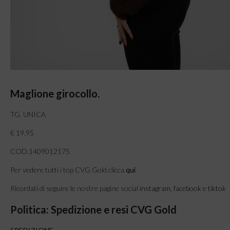
Maglione girocollo.
TG. UNICA
€ 19,95
COD.1409012175
Per vedere tutti i top CVG Gold clicca
qui
Ricordati di seguire le nostre pagine social
instagram
,
facebook
e
tiktok
Politica: Spedizione e resi CVG Gold