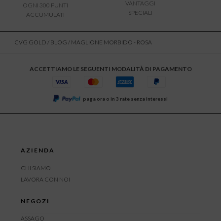
VANTAGGI
OGNI 300 PUNTI
SPECIALI
ACCUMULATI
CVG GOLD
/
BLOG
/ MAGLIONE MORBIDO - ROSA
ACCETTIAMO LE SEGUENTI MODALITÀ DI PAGAMENTO
paga ora o in 3 rate senza interessi
AZIENDA
CHI SIAMO
LAVORA CON NOI
NEGOZI
ASSAGO