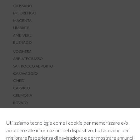
GIUSSANO
PREDRENGO
MAGENTA
LIMBIATE
AMBIVERE
BUSNAGO
VOGHERA
ABBIATEGRASSO
SAN ROCCO AL PORTO
CARAVAGGIO
GHEDI
CARVICO
CREMONA
ROVATO
SERVIZIO CLIENTI
Utilizziamo tecnologie come i cookie per memorizzare e/o
TEMPI E COSTI DI SPEDIZIONE
accedere alle informazioni del dispositivo. Lo facciamo per
METODI DI PAGAMENTO
migliorare l'esperienza di navigazione e per mostrare annunci