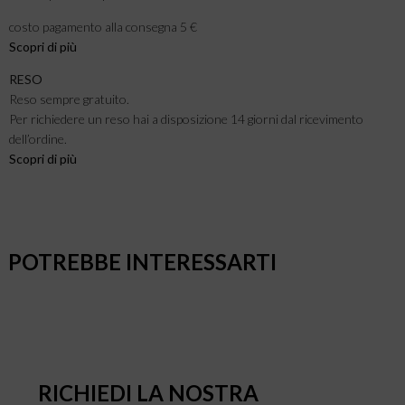
costo pagamento alla consegna 5 €
Scopri di più
RESO
Reso sempre gratuito.
Per richiedere un reso hai a disposizione 14 giorni dal ricevimento
dell’ordine.
Scopri di più
POTREBBE INTERESSARTI
RICHIEDI LA NOSTRA